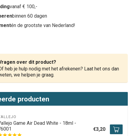
nding
vanaf € 100,-
rneren
binnen 60 dagen
iment
én de grootste van Nederland!
Vragen over dit product?
Of heb je hulp nodig met het afrekenen? Laat het ons dan
weten, we helpen je graag.
eerde producten
VALLEJO
Vallejo Game Air Dead White - 18ml -
76001
€3,20