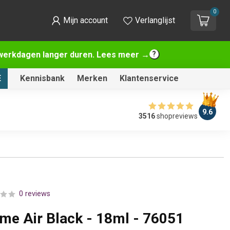
0
Mijn account
Verlanglijst
2 werkdagen langer duren. Lees meer →
E
Kennisbank
Merken
Klantenservice
9.6
3516
shopreviews
0 reviews
ame Air Black - 18ml - 76051