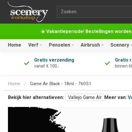
Zoekterm
☀️ Vakantieperiode! Bestellingen worden
Home
Verf
Penselen
Airbrush
Scenery
Gratis verzending
Gratis 
vanaf € 100,-
binnen 6
Home
/
Game Air Black - 18ml - 76051
Bekijk hier alternatieven:
Vallejo Game Air
Meer van:
V