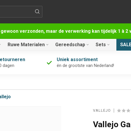
 gewoon verzonden, maar de verwerking kan tijdelijk 1 à 
Ruwe Materialen
Gereedschap
Sets
SAL
retourneren
Uniek assortiment
0 dagen
én de grootste van Nederland!
allejo
VALLEJO
Vallejo G