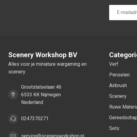
Scenery Workshop BV
Categor
Alles voor je miniature wargaming en
Verf
scenery
Penselen
Airbrush
Grootstalselaan 46
6533 KK Nijmegen
Scenery
Nederland
Ruwe Materi
Gereedscha
0247370271
Sets
service@sceneryworkshop.nl