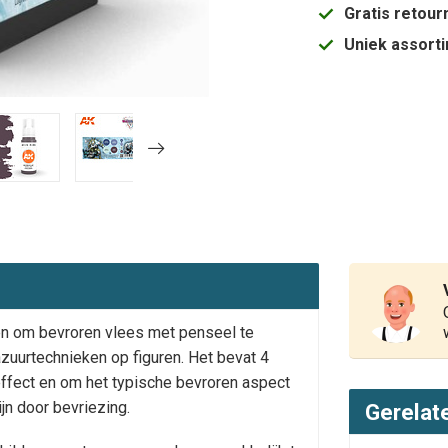
Gratis retou
Uniek assort
en om bevroren vlees met penseel te
azuurtechnieken op figuren. Het bevat 4
effect en om het typische bevroren aspect
jn door bevriezing.
Gerelat