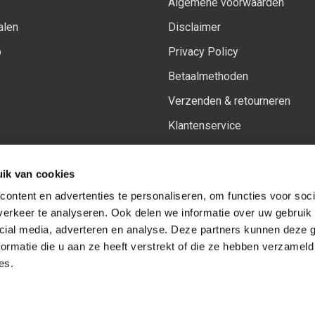
Algemene voorwaarden
alen
Disclaimer
p
Privacy Policy
Betaalmethoden
Verzenden & retourneren
Klantenservice
Sitemap
ik van cookies
Het vernieuwde Insiders spa
ontent en advertenties te personaliseren, om functies voor soci
erkeer te analyseren. Ook delen we informatie over uw gebruik 
cial media, adverteren en analyse. Deze partners kunnen deze
Volg ons op:
Facebook
Youtube
Instagram
ormatie die u aan ze heeft verstrekt of die ze hebben verzameld
es.
© Copyright 2026
-
Sceneryworkshop B.V.