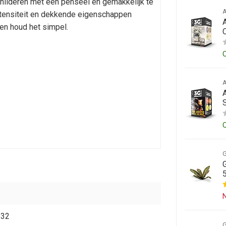
childeren met een penseel en gemakkelijk te
intensiteit en dekkende eigenschappen
en houd het simpel.
N
532