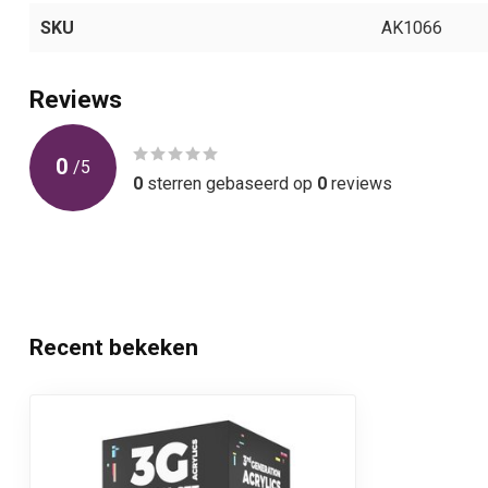
SKU
AK1066
Reviews
0
/
5
0
sterren gebaseerd op
0
reviews
Recent bekeken