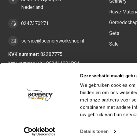
Scenery
Nederland
Ruwe Materi
Gereedscha
0247370271
Sets
service@sceneryworkshop.nl
Sale
KVK nummer:
82287775
btw-nummer:
NL862411981B01
Deze website maakt gebru
We gebruiken cookies om c
bieden en om ons websitev
met onze partners voor so
combineren met andere inf
uw gebruik van hun servic
Details tonen