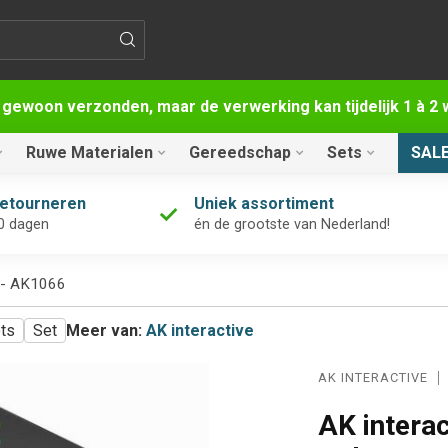
 gewoon verzonden, maar de verwerking kan tijdelijk 1 à 
Ruwe Materialen
Gereedschap
Sets
SAL
retourneren
Uniek assortiment
0 dagen
én de grootste van Nederland!
l - AK1066
ets
Set
Meer van:
AK interactive
AK INTERACTIVE
AK intera