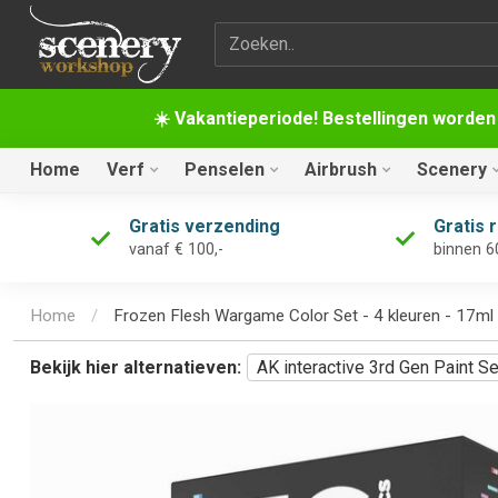
Zoekterm
☀️ Vakantieperiode! Bestellingen worden
Home
Verf
Penselen
Airbrush
Scenery
Gratis verzending
Gratis 
vanaf € 100,-
binnen 6
Home
/
Frozen Flesh Wargame Color Set - 4 kleuren - 17m
Bekijk hier alternatieven:
AK interactive 3rd Gen Paint S