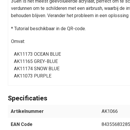
3Gen is het meest geëvolueerde acrylaat, perfect om te s
verdunnen om te schilderen met een airbrush, waarbij de 
behouden blijven. Verander het probleem in een oplossing 
* Tutorial beschikbaar in de QR-code.
Omvat:
AK11173 OCEAN BLUE
AK11165 GREY-BLUE
AK11174 SNOW BLUE
AK11073 PURPLE
Specificaties
Artikelnummer
AK1066
EAN Code
8435568328