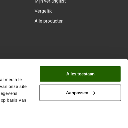
Mijn verlanglijst
Vergelijk
Alle producten
arprogramma
Alles toestaan
al media te
van onze site
Aanpassen
 gegevens
 op basis van