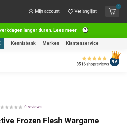
0
Mijn account
Verlanglijst
2 werkdagen langer duren. Lees meer →
E
Kennisbank
Merken
Klantenservice
9.6
3516
shopreviews
0 reviews
ctive Frozen Flesh Wargame