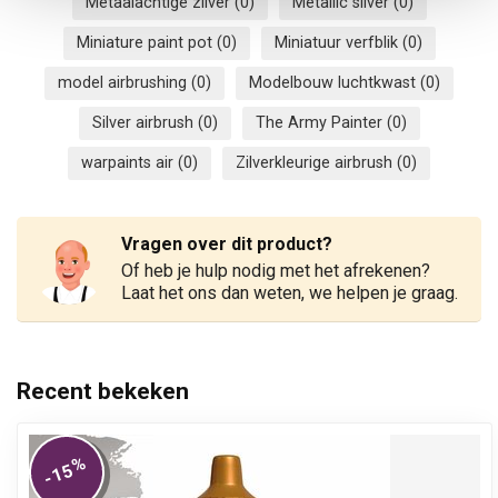
Metaalachtige zilver
(0)
Metallic silver
(0)
Miniature paint pot
(0)
Miniatuur verfblik
(0)
model airbrushing
(0)
Modelbouw luchtkwast
(0)
Silver airbrush
(0)
The Army Painter
(0)
warpaints air
(0)
Zilverkleurige airbrush
(0)
Vragen over dit product?
Of heb je hulp nodig met het afrekenen?
Laat het ons dan weten, we helpen je graag.
Recent bekeken
%
-15