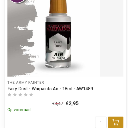
THE ARMY PAINTER
Fairy Dust - Warpaints Air - 18ml - AW1489
€2,95
€3,47
Op voorraad
Toe