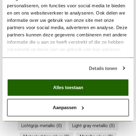
personaliseren, om functies voor social media te bieden
en om ons websiteverkeer te analyseren. Ook delen we
THE ARMY PAINTER
informatie over uw gebruik van onze site met onze
The Army Painter Army
€2,89
Green - Warpaints Air - 18ml
partners voor social media, adverteren en analyse. Deze
- AW1110
€2,46
partners kunnen deze gegevens combineren met andere
informatie die u aan ze heeft verstrekt of die ze hebben
Op voorraad
verzameld op basis van uw gebruik van hun services.
Details tonen
Airbrush paint
(0)
Airbrush verf
(0)
Army Painter Air
(0)
Army Painter kleur
(0)
Alles toestaan
AW1489 paint
(0)
AW1489 verf
(0)
Grayish green tint
(0)
Grijsgroen tint
(0)
Aanpassen
hobby acrylic paint
(0)
hobby acrylverf
(0)
Lichtgrijs metallic
(0)
Light gray metallic
(0)