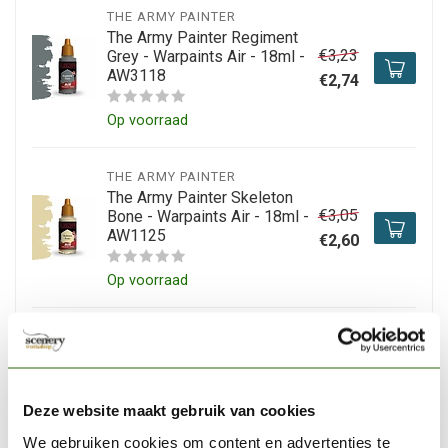
THE ARMY PAINTER
The Army Painter Regiment
€3,23
Grey - Warpaints Air - 18ml -
AW3118
€2,74
Op voorraad
THE ARMY PAINTER
The Army Painter Skeleton
€3,05
Bone - Warpaints Air - 18ml -
AW1125
€2,60
Op voorraad
THE ARMY PAINTER
The Army Painter Grey
€8,68
Primer - Warpaints Air -
100ml - AW2010
€7,39
Deze website maakt gebruik van cookies
Op voorraad
We gebruiken cookies om content en advertenties te