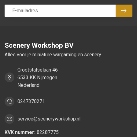
Abon
Scenery Workshop BV
Alles voor je miniature wargaming en scenery
Grootstalselaan 46
6533 KK Nijmegen
Nederland
0247370271
service@sceneryworkshop.nl
KVK nummer:
82287775