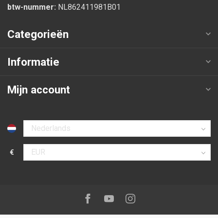
btw-nummer:
NL862411981B01
Categorieën
Informatie
Mijn account
Selecteer taal
€
Selecteer valuta
Volg ons op:
Facebook
Youtube
Instagram