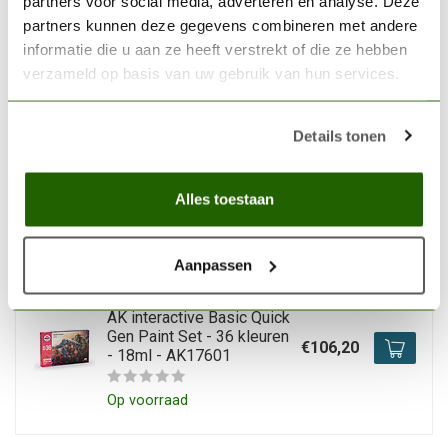
partners voor social media, adverteren en analyse. Deze
Quick Gen Paint Set - 72
partners kunnen deze gegevens combineren met andere
€212,40
kleuren - 18ml - AK17602
informatie die u aan ze heeft verstrekt of die ze hebben
verzameld op basis van uw gebruik van hun services.
Op voorraad
Details tonen
AK INTERACTIVE
AK interactive German
Uniforms Quick Gen Set - 3
€8,85
kleuren - 18ml - AK17501
Alles toestaan
Niet op voorraad
Aanpassen
AK INTERACTIVE
AK interactive Basic Quick
Gen Paint Set - 36 kleuren
€106,20
- 18ml - AK17601
Op voorraad