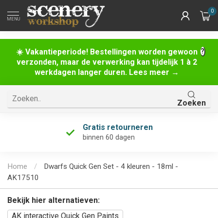
0
MENU
☀️ Vakantieperiode! Bestellingen worden gewoon
verzonden, maar de verwerking kan tijdelijk 1 à 2
werkdagen langer duren. Lees meer →
Zoeken
Gratis retourneren
binnen 60 dagen
Home
/
Dwarfs Quick Gen Set - 4 kleuren - 18ml -
AK17510
Bekijk hier alternatieven:
AK interactive Quick Gen Paints