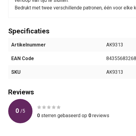
verloop van tijd te sluiten.
Bedrukt met twee verschillende patronen, één voor elke k
Specificaties
Artikelnummer
AK9313
EAN Code
8435568326
SKU
AK9313
Reviews
0
/
5
0
sterren gebaseerd op
0
reviews