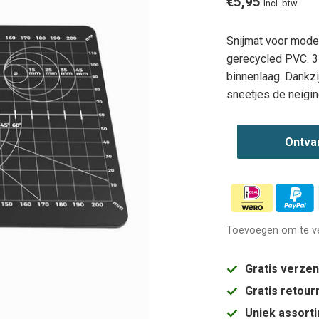
€5,95
Incl. btw
Snijmat voor model
gerecycled PVC. 3
binnenlaag. Dankz
sneetjes de neigi
Ontva
Toevoegen om te ve
Gratis verze
Gratis retou
Uniek assort