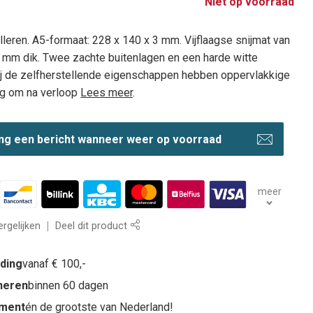
Niet op voorraad
leren. A5-formaat: 228 x 140 x 3 mm. Vijflaagse snijmat van
 mm dik. Twee zachte buitenlagen en een harde witte
ij de zelfherstellende eigenschappen hebben oppervlakkige
ng om na verloop
Lees meer
.
ng een bericht wanneer weer op voorraad
meer
rgelijken
Deel dit product
nding
vanaf € 100,-
rneren
binnen 60 dagen
iment
én de grootste van Nederland!