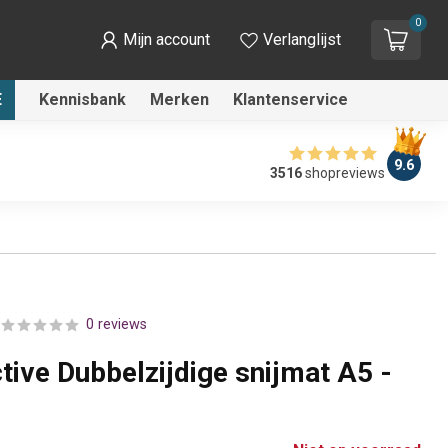
0
Mijn account
Verlanglijst
E
Kennisbank
Merken
Klantenservice
9.6
3516
shopreviews
0 reviews
tive Dubbelzijdige snijmat A5 -