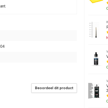
ant.
N
804
Beoordeel dit product