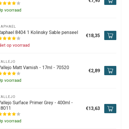
€7,95
Op voorraad
RAPHAEL
Raphael 8404 1 Kolinsky Sable penseel
€18,35
iet op voorraad
VALLEJO
Vallejo Matt Varnish - 17ml - 70520
€2,89
Op voorraad
VALLEJO
Vallejo Surface Primer Grey - 400ml -
28011
€13,63
Op voorraad