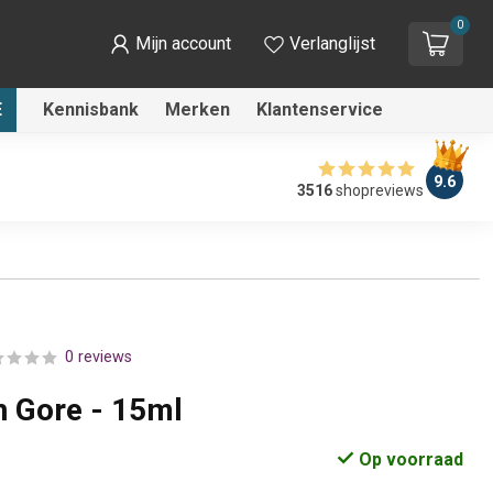
0
Mijn account
Verlanglijst
E
Kennisbank
Merken
Klantenservice
9.6
3516
shopreviews
0 reviews
n Gore - 15ml
Op voorraad