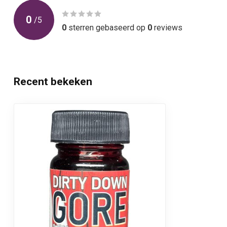
0
/
5
0
sterren gebaseerd op
0
reviews
Recent bekeken