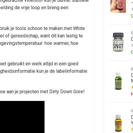
ngebrachte vloeistof kun je dunne, subtiele
eelding de vrije loop en breng een
ebruik je tools schoon te maken met White
el of gereedschap, want dit kan lastig te
 omgevingstemperatuur: hoe warmer, hoe
niet gebruikt en werk altijd in een goed
gheidsinformatie kun je de labelinformatie
toe aan je projecten met Dirty Down Gore!
N