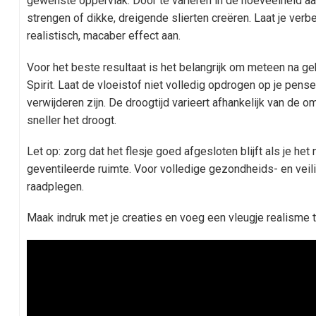
gewenste oppervlak. Door te variëren in de hoeveelheid aa
strengen of dikke, dreigende slierten creëren. Laat je verb
realistisch, macaber effect aan.
Voor het beste resultaat is het belangrijk om meteen na g
Spirit. Laat de vloeistof niet volledig opdrogen op je pense
verwijderen zijn. De droogtijd varieert afhankelijk van de
sneller het droogt.
Let op: zorg dat het flesje goed afgesloten blijft als je het 
geventileerde ruimte. Voor volledige gezondheids- en veili
raadplegen.
Maak indruk met je creaties en voeg een vleugje realisme 