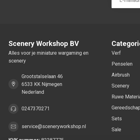
Scenery Workshop BV
Categor
Alles voor je miniature wargaming en
Verf
scenery
Penselen
Airbrush
Grootstalselaan 46
6533 KK Nijmegen
Scenery
Nederland
Ruwe Materi
Gereedscha
0247370271
Sets
service@sceneryworkshop.nl
Sale