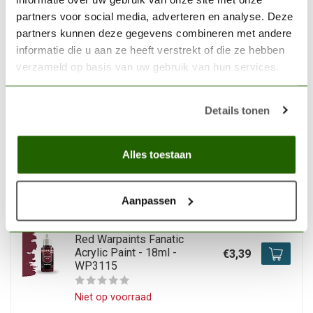
Acrylic Paint - 18ml -
€3,35
WP3037
partners voor social media, adverteren en analyse. Deze
partners kunnen deze gegevens combineren met andere
Op voorraad
informatie die u aan ze heeft verstrekt of die ze hebben
verzameld op basis van uw gebruik van hun services.
THE ARMY PAINTER
The Army Painter Diviner
Details tonen
Light Warpaints Fanatic
Acrylic Paint - 18ml -
€3,46
WP3138
Alles toestaan
Op voorraad
Aanpassen
THE ARMY PAINTER
The Army Painter Basilisk
Red Warpaints Fanatic
Acrylic Paint - 18ml -
€3,39
WP3115
Niet op voorraad