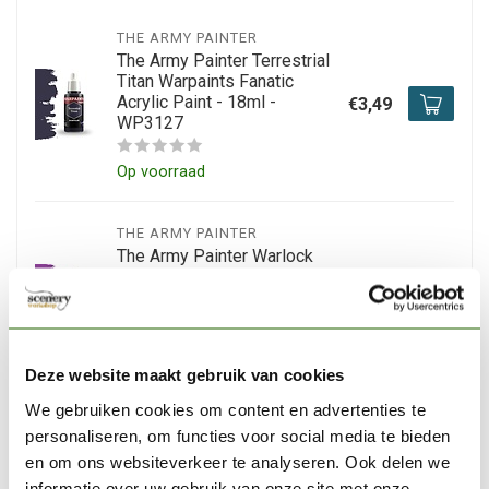
THE ARMY PAINTER
The Army Painter Terrestrial
Titan Warpaints Fanatic
Acrylic Paint - 18ml -
€3,49
WP3127
Op voorraad
THE ARMY PAINTER
The Army Painter Warlock
Magenta Warpaints Fanatic
Acrylic Paint - 18ml -
€3,45
WP3135
Op voorraad
Deze website maakt gebruik van cookies
We gebruiken cookies om content en advertenties te
THE ARMY PAINTER
personaliseren, om functies voor social media te bieden
The Army Painter Deep
en om ons websiteverkeer te analyseren. Ook delen we
Azure Warpaints Fanatic
informatie over uw gebruik van onze site met onze