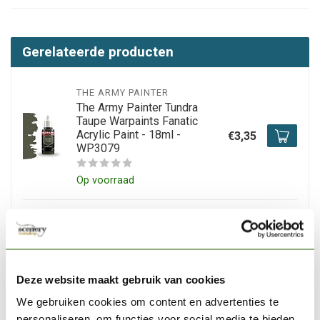
Gerelateerde producten
THE ARMY PAINTER
The Army Painter Tundra
Taupe Warpaints Fanatic
Acrylic Paint - 18ml -
€3,35
WP3079
Op voorraad
THE ARMY PAINTER
The Army Painter Wasteland
Clay Warpaints Fanatic
Acrylic Paint - 18ml -
€3,29
WP3082
Deze website maakt gebruik van cookies
We gebruiken cookies om content en advertenties te
Op voorraad
personaliseren, om functies voor social media te bieden