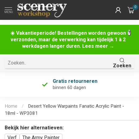
0
MENU
☀️ Vakantieperiode! Bestellingen worden gewoon
verzonden, maar de verwerking kan tijdelijk 1 à 2
werkdagen langer duren. Lees meer →
Zoeken
Gratis retourneren
binnen 60 dagen
Home
/
Desert Yellow Warpaints Fanatic Acrylic Paint -
18ml - WP3081
Bekijk hier alternatieven:
Verf
The Army Painter