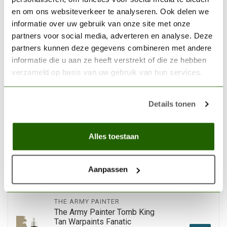
en om ons websiteverkeer te analyseren. Ook delen we
THE ARMY PAINTER
informatie over uw gebruik van onze site met onze
The Army Painter Army
partners voor social media, adverteren en analyse. Deze
Green Warpaints Fanatic
partners kunnen deze gegevens combineren met andere
Acrylic Paint - 18ml -
€3,29
WP3068
informatie die u aan ze heeft verstrekt of die ze hebben
verzameld op basis van uw gebruik van hun services.
Op voorraad
Details tonen
THE ARMY PAINTER
The Army Painter Glowing
Inferno Warpaints Fanatic
Alles toestaan
Acrylic Paint - 18ml -
€3,49
WP3101
Aanpassen
Op voorraad
THE ARMY PAINTER
The Army Painter Tomb King
Tan Warpaints Fanatic