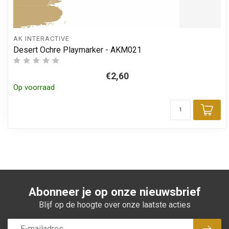
AK INTERACTIVE
Desert Ochre Playmarker - AKM021
€2,60
Op voorraad
Toe
Abonneer je op onze nieuwsbrief
Blijf op de hoogte over onze laatste acties