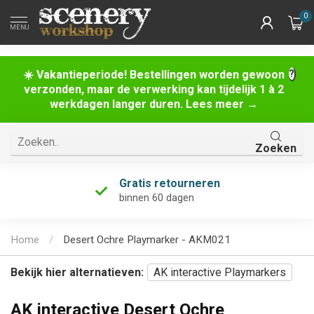
0
MENU
☀️ Vakantieperiode! Bestellingen worden gewoon
verzonden, maar de verwerking kan tijdelijk 1 à 2
werkdagen langer duren. Lees meer →
Zoeken
Gratis retourneren
binnen 60 dagen
Home
/
Desert Ochre Playmarker - AKM021
Bekijk hier alternatieven:
AK interactive Playmarkers
AK interactive Desert Ochre