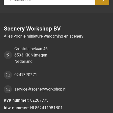
Abon
Scenery Workshop BV
Alles voor je miniature wargaming en scenery
Grootstalselaan 46
6533 KK Nijmegen
Nederland
0247370271
service@sceneryworkshop.nl
KVK nummer:
82287775
btw-nummer:
NL862411981B01