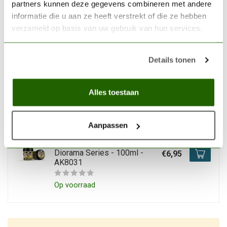
partners kunnen deze gegevens combineren met andere
Op voorraad
informatie die u aan ze heeft verstrekt of die ze hebben
verzameld op basis van uw gebruik van hun services.
AK INTERACTIVE
AK interactive Dark & Dry
Details tonen
Crackle Effects - Diorama
€8,95
Series - 100ml - AK8032
Alles toestaan
Niet op voorraad
AK INTERACTIVE
Aanpassen
AK interactive Splatter
Effects Accumulated Dust -
Diorama Series - 100ml -
€6,95
AK8031
Op voorraad