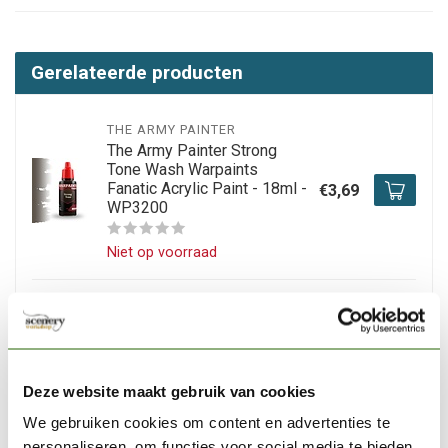
Gerelateerde producten
THE ARMY PAINTER
The Army Painter Strong
Tone Wash Warpaints
Fanatic Acrylic Paint - 18ml -
€3,69
WP3200
Niet op voorraad
THE ARMY PAINTER
The Army Painter Red Tone
Wash Warpaints Fanatic
Acrylic Paint - 18ml -
€3,55
WP3206
Deze website maakt gebruik van cookies
We gebruiken cookies om content en advertenties te
Niet op voorraad
personaliseren, om functies voor social media te bieden