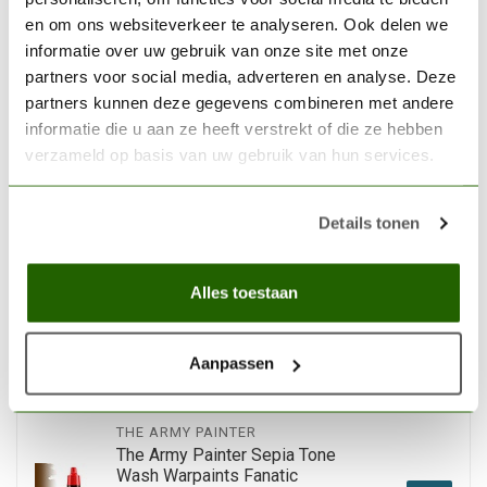
en om ons websiteverkeer te analyseren. Ook delen we
THE ARMY PAINTER
informatie over uw gebruik van onze site met onze
The Army Painter Plate Mail
partners voor social media, adverteren en analyse. Deze
Metal Metallic Warpaints
partners kunnen deze gegevens combineren met andere
Fanatic Acrylic Paint - 18ml -
€3,59
WP3192
informatie die u aan ze heeft verstrekt of die ze hebben
verzameld op basis van uw gebruik van hun services.
Op voorraad
Details tonen
THE ARMY PAINTER
The Army Painter Soft Tone
Wash Warpaints Fanatic
Alles toestaan
Acrylic Paint - 18ml -
€3,55
WP3201
Aanpassen
Niet op voorraad
THE ARMY PAINTER
The Army Painter Sepia Tone
Wash Warpaints Fanatic