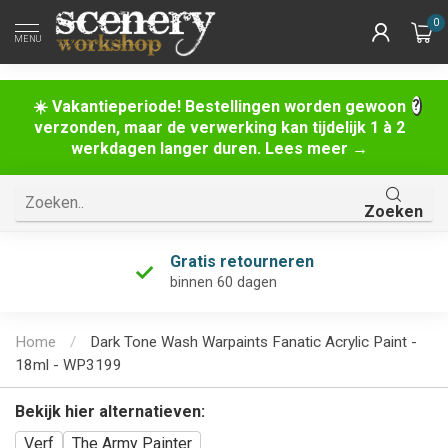
0
MENU
☀️ Vakantieperiode! Bestellingen worden gewoon
verzonden, maar de verwerking kan tijdelijk 1 à 2
werkdagen langer duren. Lees meer →
Zoeken
Gratis retourneren
binnen 60 dagen
Home
/
Dark Tone Wash Warpaints Fanatic Acrylic Paint -
18ml - WP3199
Bekijk hier alternatieven:
Verf
The Army Painter