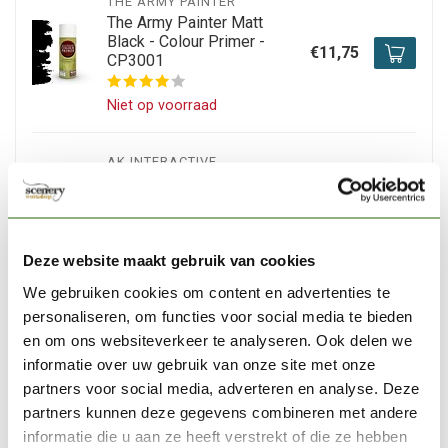
THE ARMY PAINTER
The Army Painter Matt
Black - Colour Primer -
€11,75
CP3001
Niet op voorraad
AK INTERACTIVE
AK interactive Neutral
Texture For Rough Terrains -
Diorama Series - 250ml -
€9,50
AK8025
Deze website maakt gebruik van cookies
Niet op voorraad
We gebruiken cookies om content en advertenties te
personaliseren, om functies voor social media te bieden
en om ons websiteverkeer te analyseren. Ook delen we
AK INTERACTIVE
AK interactive Foam
informatie over uw gebruik van onze site met onze
Texturizer And Sealer -
partners voor social media, adverteren en analyse. Deze
€9,50
AK8039
partners kunnen deze gegevens combineren met andere
informatie die u aan ze heeft verstrekt of die ze hebben
Niet op voorraad