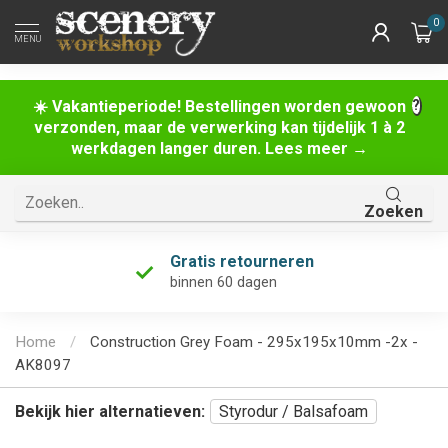
0
MENU
☀️ Vakantieperiode! Bestellingen worden gewoon
verzonden, maar de verwerking kan tijdelijk 1 à 2
werkdagen langer duren. Lees meer →
Zoeken
Gratis retourneren
binnen 60 dagen
Home
/
Construction Grey Foam - 295x195x10mm -2x -
AK8097
Bekijk hier alternatieven:
Styrodur / Balsafoam