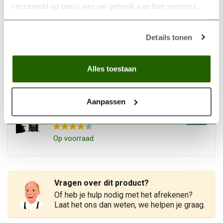
verzameld op basis van uw gebruik van hun services.
TAMIYA
Tamiya Extra-Thin Cement -
Details tonen
40ml - 87038
€6,99
Op voorraad
Alles toestaan
VALLEJO
Aanpassen
Vallejo Surface Primer
Black - 400ml - 28012
€13,63
Op voorraad
Vragen over dit product?
Of heb je hulp nodig met het afrekenen?
Laat het ons dan weten, we helpen je graag.