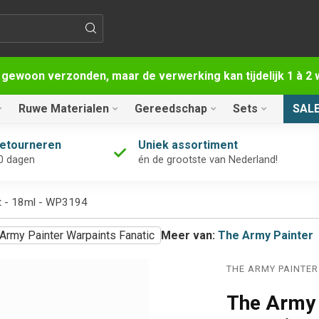
 gewoon verzonden, maar de verwerking kan tijdelijk 1 à 
Ruwe Materialen
Gereedschap
Sets
SAL
retourneren
Uniek assortiment
0 dagen
én de grootste van Nederland!
int - 18ml - WP3194
Army Painter Warpaints Fanatic
Meer van:
The Army Painter
THE ARMY PAINTER
The Army 