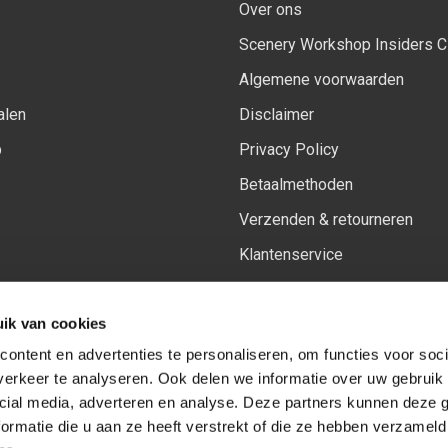
Over ons
Scenery Workshop Insiders C
Algemene voorwaarden
alen
Disclaimer
p
Privacy Policy
Betaalmethoden
Verzenden & retourneren
Klantenservice
Sitemap
ik van cookies
Het vernieuwde Insiders spa
ontent en advertenties te personaliseren, om functies voor soci
erkeer te analyseren. Ook delen we informatie over uw gebruik 
cial media, adverteren en analyse. Deze partners kunnen deze
Volg ons op:
Facebook
Youtube
Instagram
ormatie die u aan ze heeft verstrekt of die ze hebben verzameld