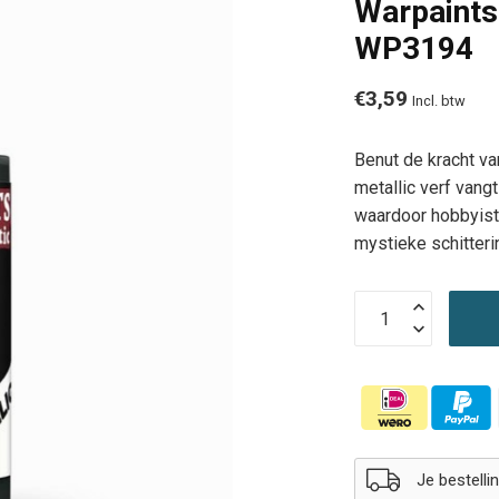
Warpaints 
WP3194
€3,59
Incl. btw
Benut de kracht v
metallic verf vang
waardoor hobbyist
mystieke schitteri
Je bestell