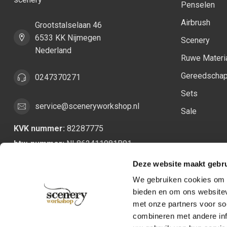
Penselen
Airbrush
Grootstalselaan 46
6533 KK Nijmegen
Scenery
Nederland
Ruwe Materi
Gereedscha
0247370271
Sets
service@sceneryworkshop.nl
Sale
KVK nummer:
82287775
btw-nummer:
NL862411981B01
Deze website maakt gebru
We gebruiken cookies om c
bieden en om ons websitev
met onze partners voor so
combineren met andere inf