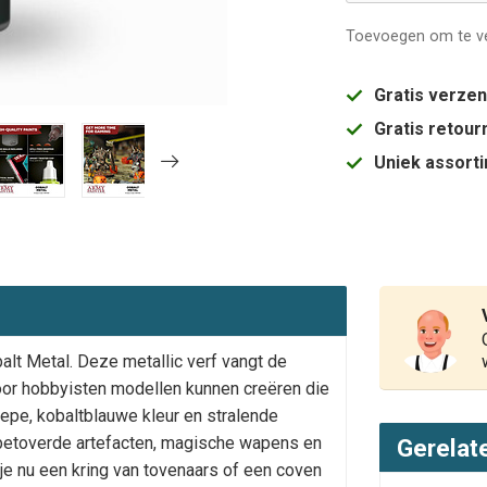
Toevoegen om te ve
Gratis verze
Gratis retou
Uniek assort
lt Metal. Deze metallic verf vangt de
door hobbyisten modellen kunnen creëren die
iepe, kobaltblauwe kleur en stralende
n betoverde artefacten, magische wapens en
Gerelat
je nu een kring van tovenaars of een coven