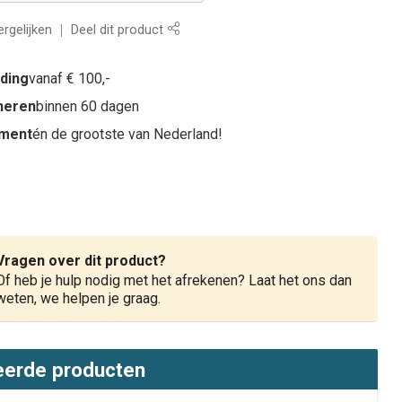
rgelijken
Deel dit product
nding
vanaf € 100,-
rneren
binnen 60 dagen
iment
én de grootste van Nederland!
Vragen over dit product?
Of heb je hulp nodig met het afrekenen? Laat het ons dan
weten, we helpen je graag.
eerde producten