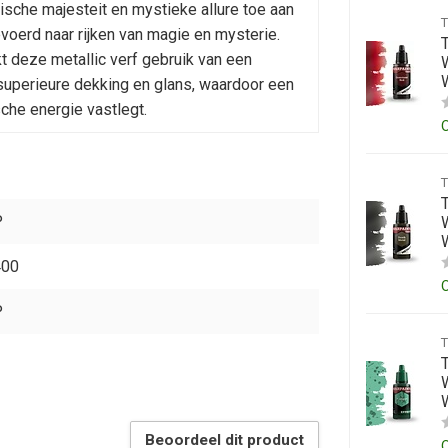
ische majesteit en mystieke allure toe aan
voerd naar rijken van magie en mysterie.
t deze metallic verf gebruik van een
W
superieure dekking en glans, waardoor een
che energie vastlegt.
P
W
400
P
W
Beoordeel dit product