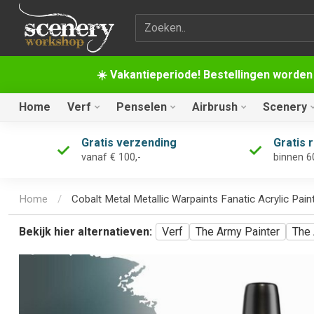
Zoekterm
☀️ Vakantieperiode! Bestellingen worden
Home
Verf
Penselen
Airbrush
Scenery
Gratis verzending
Gratis 
vanaf € 100,-
binnen 6
Home
/
Cobalt Metal Metallic Warpaints Fanatic Acrylic Pa
Bekijk hier alternatieven:
Verf
The Army Painter
The 