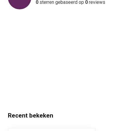
0
sterren gebaseerd op
0
reviews
Recent bekeken