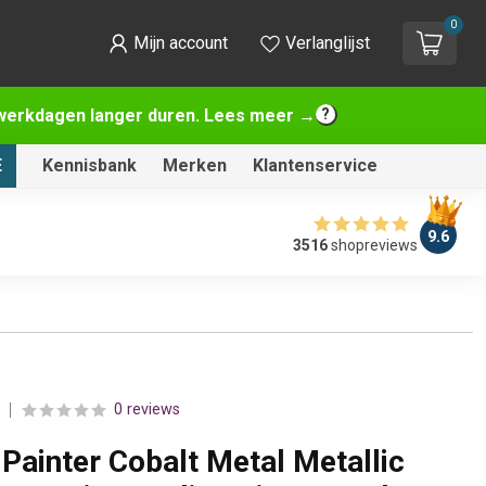
0
Mijn account
Verlanglijst
2 werkdagen langer duren. Lees meer →
E
Kennisbank
Merken
Klantenservice
9.6
3516
shopreviews
0 reviews
Painter Cobalt Metal Metallic