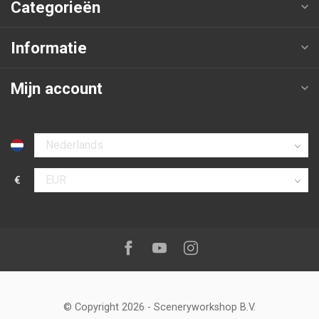
Categorieën
Informatie
Mijn account
Selecteer taal
€
Selecteer valuta
Volg ons op:
Facebook
Youtube
Instagram
© Copyright 2026
-
Sceneryworkshop B.V.