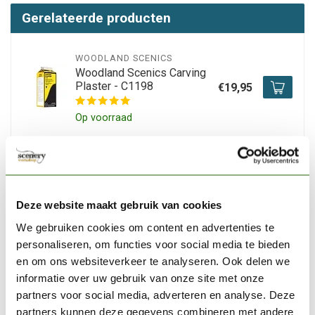
Gerelateerde producten
WOODLAND SCENICS
Woodland Scenics Carving
Plaster - C1198
€19,95
Op voorraad
WOODLAND SCENICS
Woodland Scenics Static
Grass Medium Green 12mm
€8,09
- 28gr - FS626
Deze website maakt gebruik van cookies
We gebruiken cookies om content en advertenties te
Niet op voorraad
personaliseren, om functies voor social media te bieden
en om ons websiteverkeer te analyseren. Ook delen we
WOODLAND SCENICS
informatie over uw gebruik van onze site met onze
Woodland Scenics Static
partners voor social media, adverteren en analyse. Deze
Grass Medium Green 2mm -
€8,09
70gr - FS614
partners kunnen deze gegevens combineren met andere