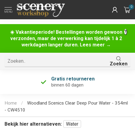
0
MENU
☀️ Vakantieperiode! Bestellingen worden gewoon
verzonden, maar de verwerking kan tijdelijk 1 à 2
werkdagen langer duren. Lees meer →
Zoeken
Gratis retourneren
binnen 60 dagen
Home
/
Woodland Scenics Clear Deep Pour Water - 354ml
- CW4510
Bekijk hier alternatieven:
Water