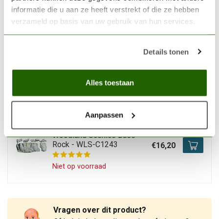
informatie die u aan ze heeft verstrekt of die ze hebben
Niet op voorraad
verzameld op basis van uw gebruik van hun services.
WOODLAND SCENICS
Details tonen
Woodland Scenics Shakers
- All Game Terrain - 2x -
€11,20
WLS-G6400
Alles toestaan
Niet op voorraad
Aanpassen
WOODLAND SCENICS
Woodland Scenics Base
Rock - WLS-C1243
€16,20
Niet op voorraad
Vragen over dit product?