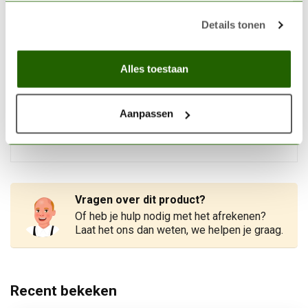
36mm - OM05b
€11,95
Details tonen
Op voorraad
Alles toestaan
HOBBYZONE
Hobbyzone Corner Paints
Module 26mm - OM06s
€14,35
Aanpassen
Niet op voorraad
Vragen over dit product?
Of heb je hulp nodig met het afrekenen?
Laat het ons dan weten, we helpen je graag.
Recent bekeken