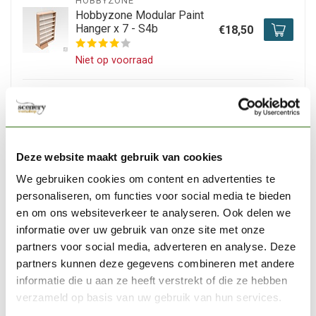
HOBBYZONE
Hobbyzone Modular Paint
Hanger x 7 - S4b
€18,50
Niet op voorraad
HOBBYZONE
Hobbyzone Tilting Drawers
Module x 3 - OM02u
€24,95
Deze website maakt gebruik van cookies
Niet op voorraad
We gebruiken cookies om content en advertenties te
personaliseren, om functies voor social media te bieden
HOBBYZONE
en om ons websiteverkeer te analyseren. Ook delen we
Hobbyzone Paints Module
26mm - OM05s
€11,95
informatie over uw gebruik van onze site met onze
partners voor social media, adverteren en analyse. Deze
Niet op voorraad
partners kunnen deze gegevens combineren met andere
informatie die u aan ze heeft verstrekt of die ze hebben
verzameld op basis van uw gebruik van hun services.
HOBBYZONE
Hobbyzone Paints Module