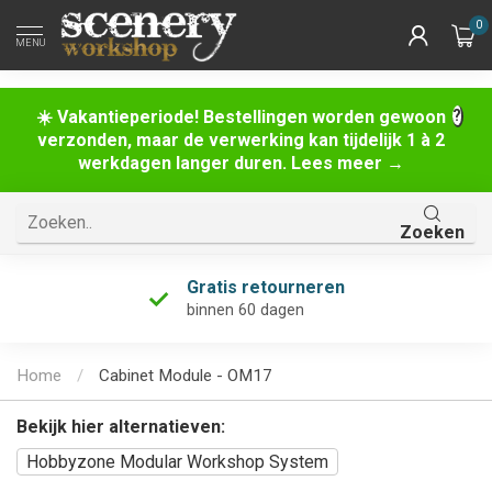
0
MENU
☀️ Vakantieperiode! Bestellingen worden gewoon
verzonden, maar de verwerking kan tijdelijk 1 à 2
werkdagen langer duren. Lees meer →
Zoeken
Gratis retourneren
binnen 60 dagen
Home
/
Cabinet Module - OM17
Bekijk hier alternatieven:
Hobbyzone Modular Workshop System