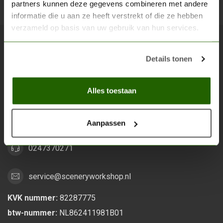
partners kunnen deze gegevens combineren met andere
Abon
informatie die u aan ze heeft verstrekt of die ze hebben
verzameld op basis van uw gebruik van hun services.
Scenery Workshop BV
Details tonen
Alles voor je miniature wargaming en scenery
Alles toestaan
Grootstalselaan 46
6533 KK Nijmegen
Nederland
Aanpassen
0247370271
service@sceneryworkshop.nl
KVK nummer:
82287775
btw-nummer:
NL862411981B01