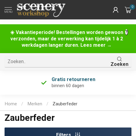
0
MENU
☀️ Vakantieperiode! Bestellingen worden gewoon
verzonden, maar de verwerking kan tijdelijk 1 à 2
werkdagen langer duren. Lees meer →
Zoeken
Gratis retourneren
binnen 60 dagen
Home
/
Merken
/
Zauberfeder
Zauberfeder
Filters