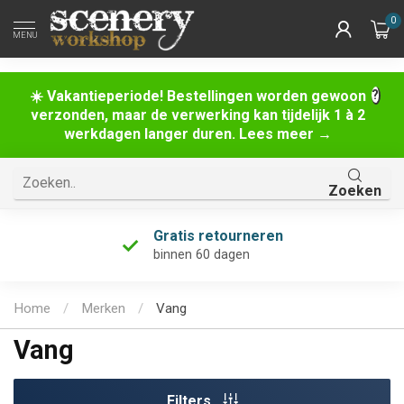
0
MENU
☀️ Vakantieperiode! Bestellingen worden gewoon
verzonden, maar de verwerking kan tijdelijk 1 à 2
werkdagen langer duren. Lees meer →
Zoeken
Gratis retourneren
binnen 60 dagen
Home
/
Merken
/
Vang
Vang
Filters