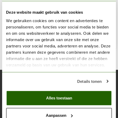
VANG
Palet rechthoekig - 61162
Deze website maakt gebruik van cookies
We gebruiken cookies om content en advertenties te
€3,35
personaliseren, om functies voor social media te bieden
Niet op voorraad
en om ons websiteverkeer te analyseren. Ook delen we
informatie over uw gebruik van onze site met onze
partners voor social media, adverteren en analyse. Deze
partners kunnen deze gegevens combineren met andere
informatie die u aan ze heeft verstrekt of die ze hebben
verzameld op basis van uw gebruik van hun services.
Abonneer je op onze nieuwsbrief
Details tonen
Blijf op de hoogte over onze laatste acties
Alles toestaan
Abon
Aanpassen