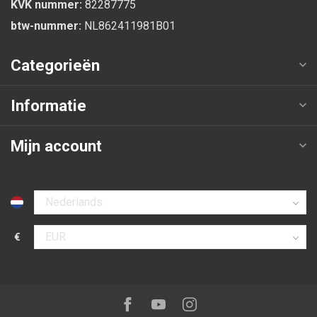
KVK nummer:
82287775
btw-nummer:
NL862411981B01
Categorieën
Informatie
Mijn account
Selecteer taal
€
Selecteer valuta
Volg ons op:
Facebook
Youtube
Instagram