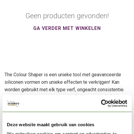
Geen producten gevonden!
GA VERDER MET WINKELEN
The Colour Shaper is een unieke tool met geavanceerde
siliconen vormen om unieke effecten te verkrijgen! Kan
worden gebruikt met elk type verf, ongeacht consistentie.
Gemakkelijk schoon te maken, zelfs met olieverf of putty.
Probeer eens wat anders dan je standaard penselen?
Ontdek een verscheidenheid van deze Colour Shapers.
Deze website maakt gebruik van cookies
De Colour Shapers hebben rigide punten voor gebruik met
We gebruiken cookies om content en advertenties te