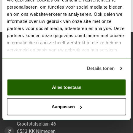
dikkere verven (acryl, olie).
personaliseren, om functies voor social media te bieden
en om ons websiteverkeer te analyseren. Ook delen we
informatie over uw gebruik van onze site met onze
partners voor social media, adverteren en analyse. Deze
partners kunnen deze gegevens combineren met andere
informatie die u aan ze heeft verstrekt of die ze hebben
Abonneer je op onze nieuwsbrief
verzameld op basis van uw gebruik van hun services.
Blijf op de hoogte over onze laatste acties
Details tonen
Abon
Alles toestaan
Scenery Workshop BV
Aanpassen
Alles voor je miniature wargaming en scenery
Grootstalselaan 46
6533 KK Nijmegen