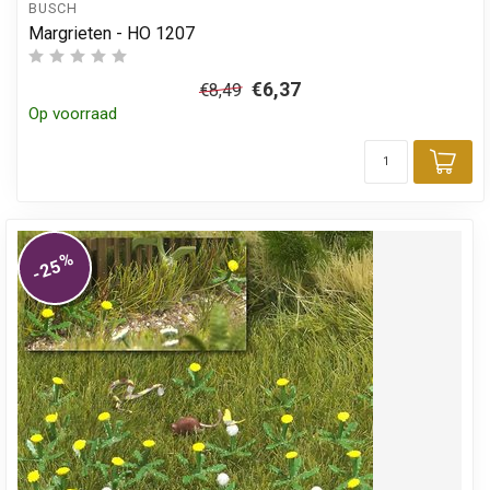
BUSCH
Margrieten - HO 1207
€6,37
€8,49
Op voorraad
Toe
%
-25