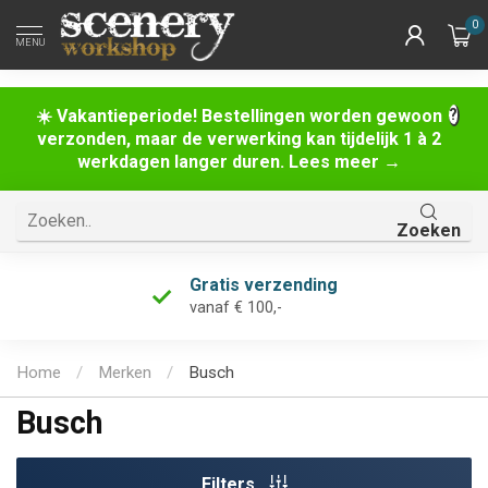
0
MENU
☀️ Vakantieperiode! Bestellingen worden gewoon
verzonden, maar de verwerking kan tijdelijk 1 à 2
werkdagen langer duren. Lees meer →
Zoeken
Gratis verzending
vanaf € 100,-
Home
/
Merken
/
Busch
Busch
Filters