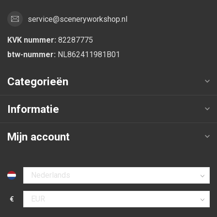
service@sceneryworkshop.nl
KVK nummer:
82287775
btw-nummer:
NL862411981B01
Categorieën
Informatie
Mijn account
Selecteer taal
€
Selecteer valuta