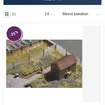
%
-25