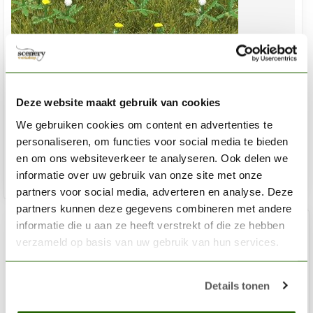
BUSCH
Paardenbloem - HO 1220
Deze website maakt gebruik van cookies
We gebruiken cookies om content en advertenties te
€8,21
€10,95
personaliseren, om functies voor social media te bieden
Op voorraad
en om ons websiteverkeer te analyseren. Ook delen we
informatie over uw gebruik van onze site met onze
Toev
partners voor social media, adverteren en analyse. Deze
partners kunnen deze gegevens combineren met andere
informatie die u aan ze heeft verstrekt of die ze hebben
%
-25
verzameld op basis van uw gebruik van hun services.
Details tonen