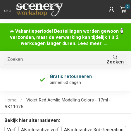
0
MENU
☀️ Vakantieperiode! Bestellingen worden gewoon
verzonden, maar de verwerking kan tijdelijk 1 à 2
werkdagen langer duren. Lees meer →
Zoeken
Gratis retourneren
binnen 60 dagen
Home
/
Violet Red Acrylic Modelling Colors - 17ml -
AK11075
Bekijk hier alternatieven:
Verf
AK interactive verf
AK interactive 3rd Generation