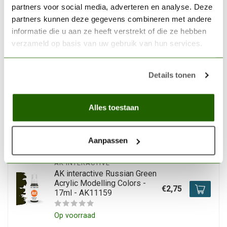
AK INTERACTIVE
partners voor social media, adverteren en analyse. Deze
AK interactive Laser
partners kunnen deze gegevens combineren met andere
Magenta Acrylic Modelling
€2,75
Colors - 17ml - AK11066
informatie die u aan ze heeft verstrekt of die ze hebben
verzameld op basis van uw gebruik van hun services.
Op voorraad
Details tonen
AK INTERACTIVE
AK interactive Deep Purple
Intense Modelling Colors -
Alles toestaan
€2,75
17ml - AK11074
Niet op voorraad
Aanpassen
AK INTERACTIVE
AK interactive Russian Green
Acrylic Modelling Colors -
€2,75
17ml - AK11159
Op voorraad