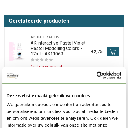
Gerelateerde producten
AK INTERACTIVE
AK interactive Pastel Violet
Pastel Modelling Colors -
€2,75
17ml - AK11069
Niet op voorraad
AK INTERACTIVE
AK interactive Grey Brown
Acrylic Modelling Colors -
Deze website maakt gebruik van cookies
€2,75
17ml - AK11125
We gebruiken cookies om content en advertenties te
personaliseren, om functies voor social media te bieden
Niet op voorraad
en om ons websiteverkeer te analyseren. Ook delen we
informatie over uw gebruik van onze site met onze