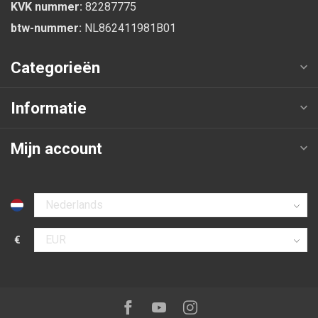
KVK nummer:
82287775
btw-nummer:
NL862411981B01
Categorieën
Informatie
Mijn account
Selecteer taal
€
Selecteer valuta
Volg ons op:
Facebook
Youtube
Instagram