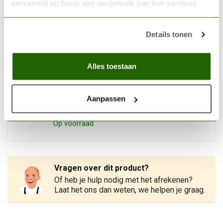
verzameld op basis van uw gebruik van hun services.
VALLEJO
Vallejo Plastic Putty - 20ml -
70401
€4,04
Details tonen
Niet op voorraad
Alles toestaan
VALLEJO
Vallejo Flat Blender
Aanpassen
Synthetic Brush L - B05003
€5,73
Op voorraad
Vragen over dit product?
Of heb je hulp nodig met het afrekenen?
Laat het ons dan weten, we helpen je graag.