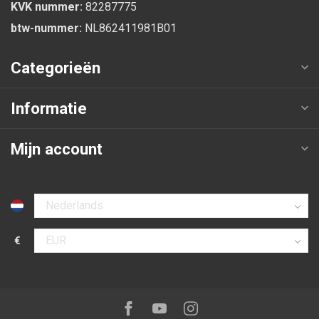
KVK nummer:
82287775
btw-nummer:
NL862411981B01
Categorieën
Informatie
Mijn account
Selecteer taal
€
Selecteer valuta
Volg ons op:
Facebook
Youtube
Instagram