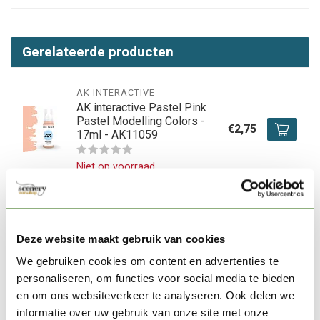
Gerelateerde producten
AK INTERACTIVE
AK interactive Pastel Pink
Pastel Modelling Colors -
€2,75
17ml - AK11059
Niet op voorraad
AK INTERACTIVE
AK interactive Pastel Yellow
Pastel Modelling Colors -
Deze website maakt gebruik van cookies
€2,75
17ml - AK11037
We gebruiken cookies om content en advertenties te
personaliseren, om functies voor social media te bieden
Op voorraad
en om ons websiteverkeer te analyseren. Ook delen we
informatie over uw gebruik van onze site met onze