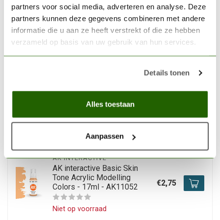
AK INTERACTIVE
partners voor social media, adverteren en analyse. Deze
AK interactive Pastel Peach
partners kunnen deze gegevens combineren met andere
Pastel Modelling Colors -
€2,75
17ml - AK11076
informatie die u aan ze heeft verstrekt of die ze hebben
verzameld op basis van uw gebruik van hun services.
Op voorraad
Details tonen
AK INTERACTIVE
AK interactive Pastel Violet
Pastel Modelling Colors -
Alles toestaan
€2,75
17ml - AK11069
Niet op voorraad
Aanpassen
AK INTERACTIVE
AK interactive Basic Skin
Tone Acrylic Modelling
€2,75
Colors - 17ml - AK11052
Niet op voorraad