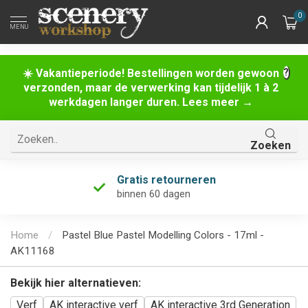
0
MENU
☀️ Vakantieperiode! Bestellingen worden gewoon
verzonden, maar de verwerking kan tijdelijk 1 à 2
werkdagen langer duren. Lees meer →
Zoeken
Gratis retourneren
binnen 60 dagen
Home
/
Pastel Blue Pastel Modelling Colors - 17ml -
AK11168
Bekijk hier alternatieven:
Verf
AK interactive verf
AK interactive 3rd Generation