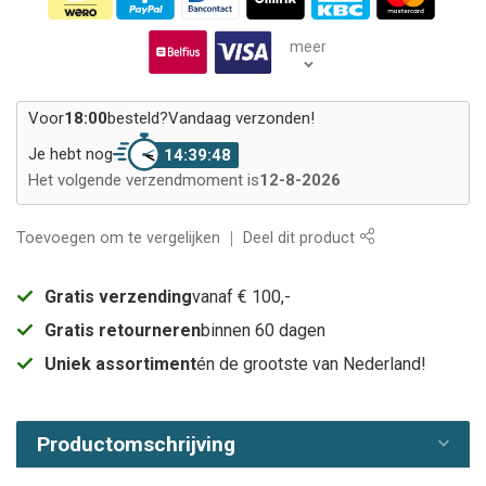
meer
Voor
18:00
besteld?
Vandaag verzonden!
Je hebt nog
14:39:48
Het volgende verzendmoment is
12-8-2026
Toevoegen om te vergelijken
Deel dit product
Gratis verzending
vanaf € 100,-
Gratis retourneren
binnen 60 dagen
Uniek assortiment
én de grootste van Nederland!
Productomschrijving