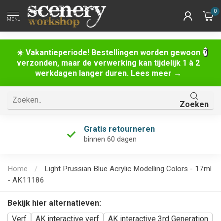
0
MENU
☀️ Vakantieperiode! Bestellingen worden gewoon
verzonden, maar de verwerking kan tijdelijk 1 à 2
werkdagen langer duren. Lees meer →
Zoeken
Gratis retourneren
binnen 60 dagen
Home
/
Light Prussian Blue Acrylic Modelling Colors - 17ml
- AK11186
Bekijk hier alternatieven:
Verf
AK interactive verf
AK interactive 3rd Generation