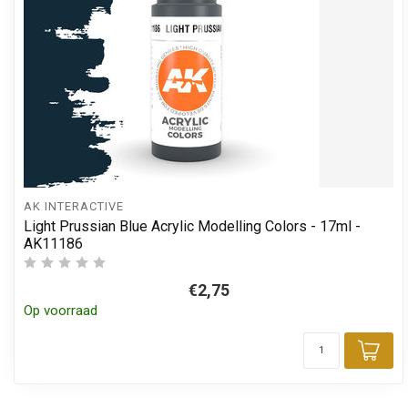
AK INTERACTIVE
Light Prussian Blue Acrylic Modelling Colors - 17ml -
AK11186
€2,75
Op voorraad
Toe