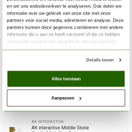
en om ons websiteverkeer te analyseren. Ook delen we
Op voorraad
informatie over uw gebruik van onze site met onze
partners voor social media, adverteren en analyse. Deze
partners kunnen deze gegevens combineren met andere
AK INTERACTIVE
AK interactive Dark Blue
informatie die u aan ze heeft verstrekt of die ze hebben
Grey Acrylic Modelling
verzameld op basis van uw gebruik van hun services.
€2,75
Colors - 17ml - AK11164
Op voorraad
Details tonen
AK INTERACTIVE
Alles toestaan
AK interactive Emerald
Acrylic Modelling Colors -
€2,75
17ml - AK11144
Aanpassen
Niet op voorraad
AK INTERACTIVE
AK interactive Middle Stone