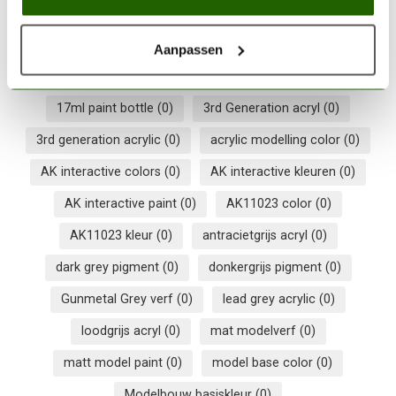
Op voorraad
Aanpassen
17ml paint bottle
(0)
3rd Generation acryl
(0)
3rd generation acrylic
(0)
acrylic modelling color
(0)
AK interactive colors
(0)
AK interactive kleuren
(0)
AK interactive paint
(0)
AK11023 color
(0)
AK11023 kleur
(0)
antracietgrijs acryl
(0)
dark grey pigment
(0)
donkergrijs pigment
(0)
Gunmetal Grey verf
(0)
lead grey acrylic
(0)
loodgrijs acryl
(0)
mat modelverf
(0)
matt model paint
(0)
model base color
(0)
Modelbouw basiskleur
(0)