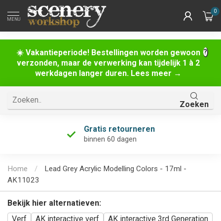
0
MENU
☀️ Vakantieperiode! Bestellingen worden gewoon
verzonden, maar de verwerking kan tijdelijk 1 à 2
werkdagen langer duren. Lees meer →
Zoeken
Gratis retourneren
binnen 60 dagen
Home
/
Lead Grey Acrylic Modelling Colors - 17ml -
AK11023
Bekijk hier alternatieven:
Verf
AK interactive verf
AK interactive 3rd Generation