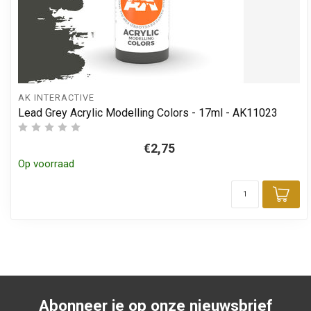
AK INTERACTIVE
Lead Grey Acrylic Modelling Colors - 17ml - AK11023
€2,75
Op voorraad
Toe
Abonneer je op onze nieuwsbrief