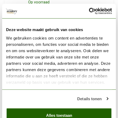
Op voorraad
AK INTERACTIVE
AK interactive Fluorescent
Yellow Acrylic Modelling
Deze website maakt gebruik van cookies
€2,75
Colors - 17ml - AK11049
We gebruiken cookies om content en advertenties te
personaliseren, om functies voor social media te bieden
Op voorraad
en om ons websiteverkeer te analyseren. Ook delen we
informatie over uw gebruik van onze site met onze
AK INTERACTIVE
partners voor social media, adverteren en analyse. Deze
AK interactive Deep Red
partners kunnen deze gegevens combineren met andere
Intense Modelling Colors -
€2,75
17ml - AK11088
informatie die u aan ze heeft verstrekt of die ze hebben
verzameld op basis van uw gebruik van hun services.
Op voorraad
Details tonen
AK INTERACTIVE
AK interactive Clear Orange
Acrylic Modelling Colors -
€2,75
Alles toestaan
17ml - AK11218