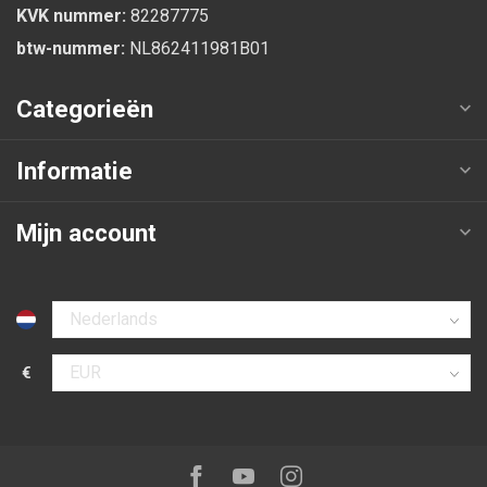
KVK nummer:
82287775
btw-nummer:
NL862411981B01
Categorieën
Informatie
Mijn account
Selecteer taal
€
Selecteer valuta
Volg ons op:
Facebook
Youtube
Instagram