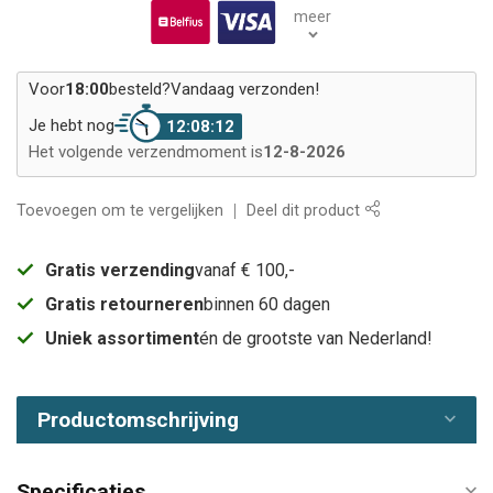
meer
Voor
18:00
besteld?
Vandaag verzonden!
Je hebt nog
12:08:11
Het volgende verzendmoment is
12-8-2026
Toevoegen om te vergelijken
Deel dit product
Gratis verzending
vanaf € 100,-
Gratis retourneren
binnen 60 dagen
Uniek assortiment
én de grootste van Nederland!
Productomschrijving
Specificaties