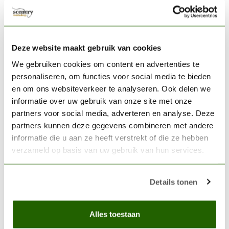
AK INTERACTIVE
AK interactive White Intense
Modelling Colors - 17ml -
€2,75
AK11001
Deze website maakt gebruik van cookies
We gebruiken cookies om content en advertenties te
Op voorraad
personaliseren, om functies voor social media te bieden
en om ons websiteverkeer te analyseren. Ook delen we
AK INTERACTIVE
informatie over uw gebruik van onze site met onze
AK interactive Foundry Red
partners voor social media, adverteren en analyse. Deze
Metallic Modelling Colors -
€2,75
partners kunnen deze gegevens combineren met andere
17ml - AK11203
informatie die u aan ze heeft verstrekt of die ze hebben
Op voorraad
verzameld op basis van uw gebruik van hun services.
AK INTERACTIVE
Details tonen
AK interactive Silver Metallic
Modelling Colors - 17ml -
€2,75
AK11209
Alles toestaan