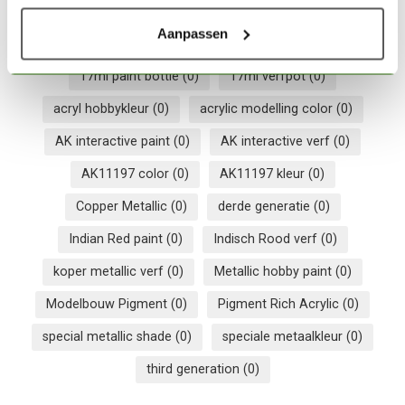
Op voorraad
Aanpassen
17ml paint bottle
(0)
17ml verfpot
(0)
acryl hobbykleur
(0)
acrylic modelling color
(0)
AK interactive paint
(0)
AK interactive verf
(0)
AK11197 color
(0)
AK11197 kleur
(0)
Copper Metallic
(0)
derde generatie
(0)
Indian Red paint
(0)
Indisch Rood verf
(0)
koper metallic verf
(0)
Metallic hobby paint
(0)
Modelbouw Pigment
(0)
Pigment Rich Acrylic
(0)
special metallic shade
(0)
speciale metaalkleur
(0)
third generation
(0)