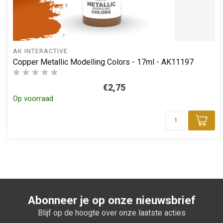
AK INTERACTIVE
Copper Metallic Modelling Colors - 17ml - AK11197
€2,75
Op voorraad
Toe
Abonneer je op onze nieuwsbrief
Blijf op de hoogte over onze laatste acties