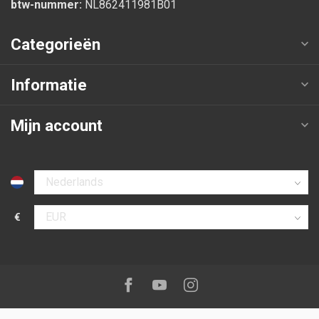
btw-nummer:
NL862411981B01
Categorieën
Informatie
Mijn account
Selecteer taal
€
Selecteer valuta
Volg ons op:
Facebook
Youtube
Instagram