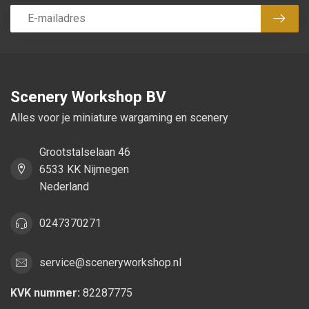
Abon
Scenery Workshop BV
Alles voor je miniature wargaming en scenery
Grootstalselaan 46
6533 KK Nijmegen
Nederland
0247370271
service@sceneryworkshop.nl
KVK nummer:
82287775