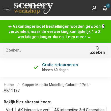
0
MENU
☀️ Vakantieperiode! Bestellingen worden gewoon
verzonden, maar de verwerking kan tijdelijk 1 à 2
werkdagen langer duren. Lees meer →
Zoeken
Gratis retourneren
binnen 60 dagen
Home
/
Copper Metallic Modelling Colors - 17ml -
AK11197
Bekijk hier alternatieven:
Verf
AK interactive verf
AK interactive 3rd Generation