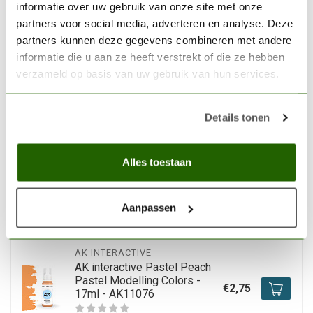
informatie over uw gebruik van onze site met onze
partners voor social media, adverteren en analyse. Deze
AK INTERACTIVE
partners kunnen deze gegevens combineren met andere
AK interactive Warm Grey
Acrylic Modelling Colors -
informatie die u aan ze heeft verstrekt of die ze hebben
€2,75
17ml - AK11009
verzameld op basis van uw gebruik van hun services.
Op voorraad
Details tonen
AK INTERACTIVE
AK interactive Pastel Yellow
Alles toestaan
Pastel Modelling Colors -
€2,75
17ml - AK11037
Aanpassen
Op voorraad
AK INTERACTIVE
AK interactive Pastel Peach
Pastel Modelling Colors -
€2,75
17ml - AK11076