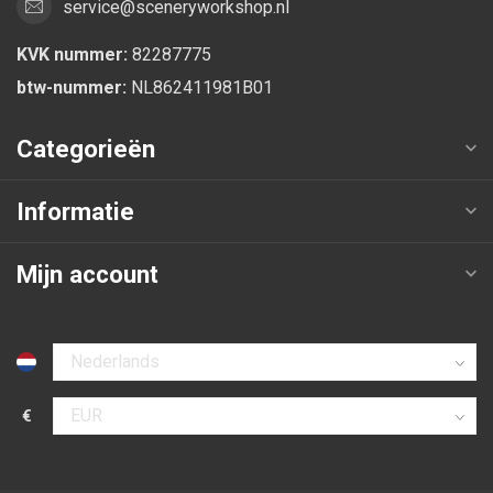
service@sceneryworkshop.nl
KVK nummer:
82287775
btw-nummer:
NL862411981B01
Categorieën
Informatie
Mijn account
Selecteer taal
€
Selecteer valuta