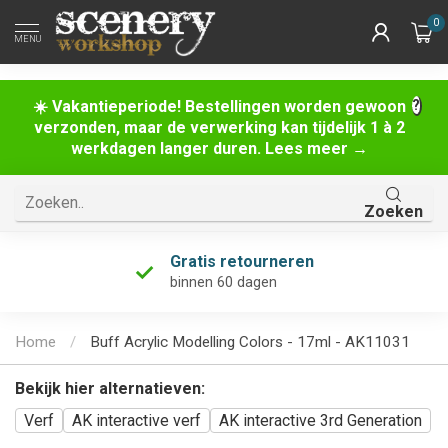
0
MENU
☀️ Vakantieperiode! Bestellingen worden gewoon
verzonden, maar de verwerking kan tijdelijk 1 à 2
werkdagen langer duren. Lees meer →
Zoeken
Gratis retourneren
binnen 60 dagen
Home
/
Buff Acrylic Modelling Colors - 17ml - AK11031
Bekijk hier alternatieven:
Verf
AK interactive verf
AK interactive 3rd Generation