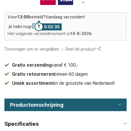
Voor
13:00
besteld?
Vandaag verzonden!
Je hebt nog
0:02:35
Het volgende verzendmoment is
10-8-2026
Toevoegen om te vergelijken
Deel dit product
Gratis verzending
vanaf € 100,-
Gratis retourneren
binnen 60 dagen
Uniek assortiment
én de grootste van Nederland!
Productomschrijving
Specificaties