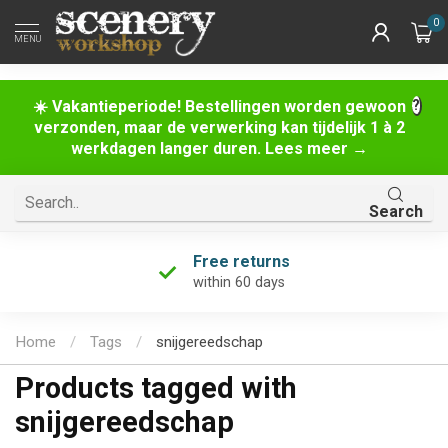
0
MENU
☀️ Vakantieperiode! Bestellingen worden gewoon
verzonden, maar de verwerking kan tijdelijk 1 à 2
werkdagen langer duren. Lees meer →
Search
Free returns
within 60 days
Home
/
Tags
/
snijgereedschap
Products tagged with
snijgereedschap