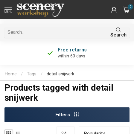
0
MENU
Search
Free returns
within 60 days
Home
/
Tags
/
detail snijwerk
Products tagged with detail
snijwerk
Filters