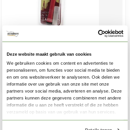
THE ARMY PAINTER
Hobby Knife - TL5034
Deze website maakt gebruik van cookies
€9,39
We gebruiken cookies om content en advertenties te
Out of stock
personaliseren, om functies voor social media te bieden
en om ons websiteverkeer te analyseren. Ook delen we
informatie over uw gebruik van onze site met onze
partners voor social media, adverteren en analyse. Deze
partners kunnen deze gegevens combineren met andere
informatie die u aan ze heeft verstrekt of die ze hebben
verzameld op basis van uw gebruik van hun services.