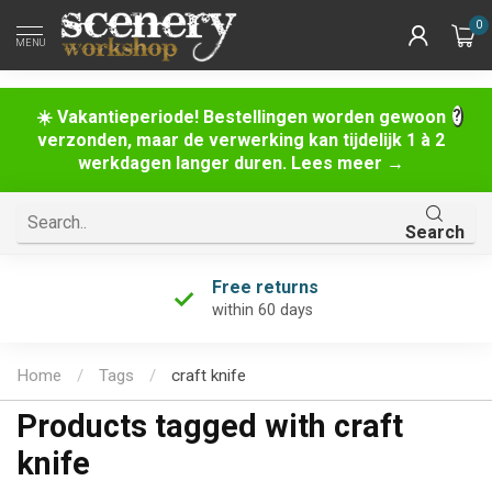
0
MENU
☀️ Vakantieperiode! Bestellingen worden gewoon
verzonden, maar de verwerking kan tijdelijk 1 à 2
werkdagen langer duren. Lees meer →
Search
Free returns
within 60 days
Home
/
Tags
/
craft knife
Products tagged with craft
knife