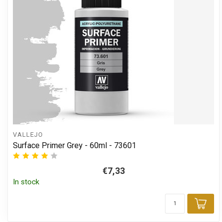
VALLEJO
Surface Primer Grey - 60ml - 73601
€7,33
In stock
Add