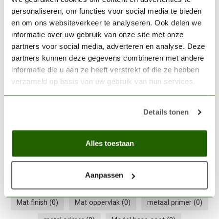
In stock
personaliseren, om functies voor social media te bieden
en om ons websiteverkeer te analyseren. Ook delen we
VALLEJO
informatie over uw gebruik van onze site met onze
Vallejo Surface Primer
partners voor social media, adverteren en analyse. Deze
Black - 200ml - 74602
€15,42
partners kunnen deze gegevens combineren met andere
informatie die u aan ze heeft verstrekt of die ze hebben
In stock
verzameld op basis van uw gebruik van hun services.
Details tonen
airbrush primer
(0)
Airbrush ready
(0)
Grey Primer
(0)
Grijze primer
(0)
Alles toestaan
Hobby oppervlaktebehandeling
(0)
Hobby surface prep
(0)
Lichtgrijs primer
(0)
Aanpassen
Lichtgrijs verf
(0)
Light grey primer
(0)
Mat finish
(0)
Mat oppervlak
(0)
metaal primer
(0)