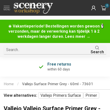
0
MENU
☀️ Vakantieperiode! Bestellingen worden gewoon
verzonden, maar de verwerking kan tijdelijk 1 à 2
werkdagen langer duren. Lees meer →
Search
Free returns
within 60 days
Home
/
Vallejo Surface Primer Grey - 60ml - 73601
View alternatives:
Vallejo Primers Surface
Primer
Vallejo Vallejo Surface Primer Grey -