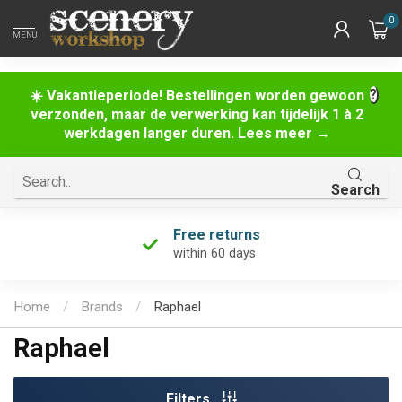
0
MENU
☀️ Vakantieperiode! Bestellingen worden gewoon
verzonden, maar de verwerking kan tijdelijk 1 à 2
werkdagen langer duren. Lees meer →
Search
Free returns
within 60 days
Home
/
Brands
/
Raphael
Raphael
Filters