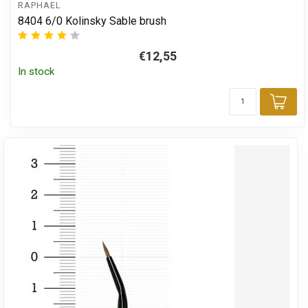
RAPHAEL
8404 6/0 Kolinsky Sable brush
€12,55
In stock
Add