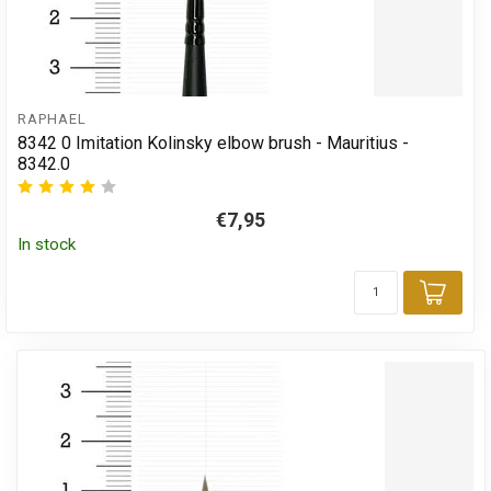
RAPHAEL
8342 0 Imitation Kolinsky elbow brush - Mauritius -
8342.0
€7,95
In stock
Add 