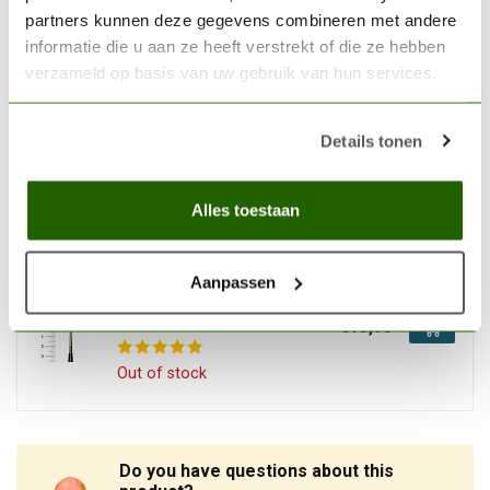
partners kunnen deze gegevens combineren met andere
In stock
informatie die u aan ze heeft verstrekt of die ze hebben
verzameld op basis van uw gebruik van hun services.
RAPHAEL
Raphael 8344 2 Imitation
Details tonen
Kolinsky brush - Mauritius -
€6,30
8344.2
Alles toestaan
Out of stock
Aanpassen
RAPHAEL
Raphael 8404 2/0 Kolinsky
Sable brush
€13,95
Out of stock
Do you have questions about this