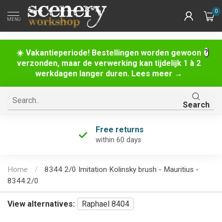
0
MENU
☀️ Vakantieperiode! Bestellingen worden gewoon
verzonden, maar de verwerking kan tijdelijk 1 à 2
werkdagen langer duren. Lees meer →
Search
Free returns
within 60 days
Home
/
8344 2/0 Imitation Kolinsky brush - Mauritius -
8344.2/0
View alternatives:
Raphael 8404