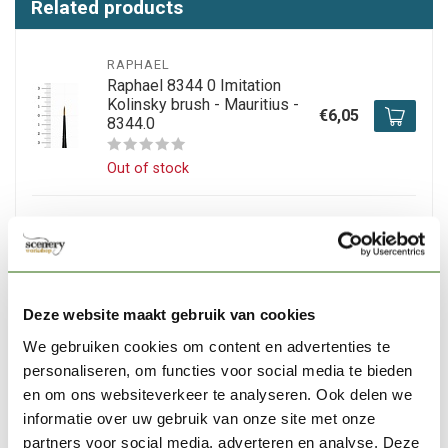
Related products
RAPHAEL
Raphael 8344 0 Imitation
Kolinsky brush - Mauritius -
€6,05
8344.0
Out of stock
RAPHAEL
Raphael 8344 1 Imitation
Kolinsky brush - Mauritius -
€6,15
8344.1
Deze website maakt gebruik van cookies
Out of stock
We gebruiken cookies om content en advertenties te
personaliseren, om functies voor social media te bieden
THE MASTERS
en om ons websiteverkeer te analyseren. Ook delen we
The Masters Brush cleaner
informatie over uw gebruik van onze site met onze
and preserver 1 / 4oz - 7.1gr
€4,49
partners voor social media, adverteren en analyse. Deze
- # 114BJ