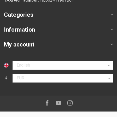
TAX/VAT Number:
NL862411981B01
Categories
Information
My account
Select language
€
Select currency
Follow us on:
Facebook
Youtube
Instagram