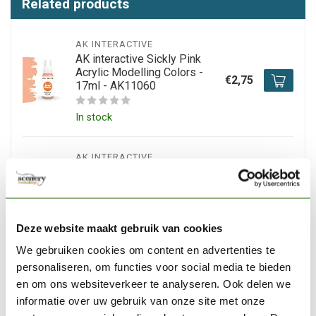
Related products
AK INTERACTIVE
AK interactive Sickly Pink
Acrylic Modelling Colors -
€2,75
17ml - AK11060
In stock
AK INTERACTIVE
AK interactive Dark Rust
Acrylic Modelling Colors -
€2,75
17ml - AK11107
Deze website maakt gebruik van cookies
In stock
We gebruiken cookies om content en advertenties te
personaliseren, om functies voor social media te bieden
AK INTERACTIVE
en om ons websiteverkeer te analyseren. Ook delen we
AK interactive Beige Red
Acrylic Modelling Colors -
informatie over uw gebruik van onze site met onze
€2,75
17ml - AK11064