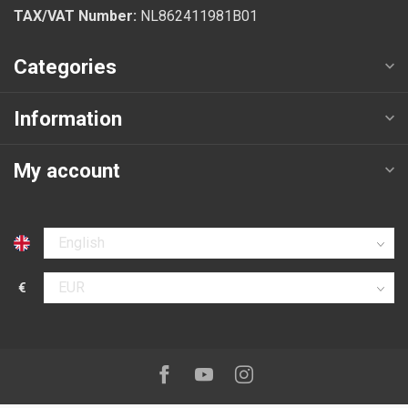
TAX/VAT Number:
NL862411981B01
Categories
Information
My account
Select language
€
Select currency
Follow us on:
Facebook
Youtube
Instagram