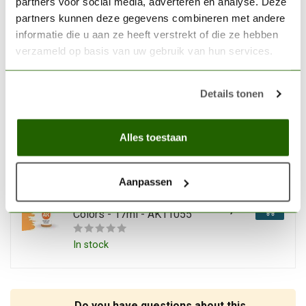
partners voor social media, adverteren en analyse. Deze
partners kunnen deze gegevens combineren met andere
In stock
informatie die u aan ze heeft verstrekt of die ze hebben
verzameld op basis van uw gebruik van hun services.
AK INTERACTIVE
AK interactive Chocolate
(Chipping) Acrylic Modelling
Details tonen
€2,75
Colors - 17ml - AK11113
In stock
Alles toestaan
AK INTERACTIVE
Aanpassen
AK interactive Sunny Skin
Tone Acrylic Modelling
€2,75
Colors - 17ml - AK11055
In stock
Do you have questions about this