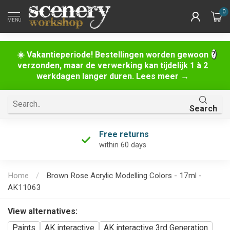
0
MENU
☀️ Vakantieperiode! Bestellingen worden gewoon
verzonden, maar de verwerking kan tijdelijk 1 à 2
werkdagen langer duren. Lees meer →
Search
Free returns
within 60 days
Home
/
Brown Rose Acrylic Modelling Colors - 17ml -
AK11063
View alternatives:
Paints
AK interactive
AK interactive 3rd Generation