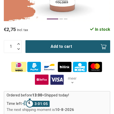
€2,75
In stock
Incl. tax
Add to cart
meer
Ordered before
13:00
=
Shipped today!
Time left:
3:01:04
The next shipping moment is
10-8-2026