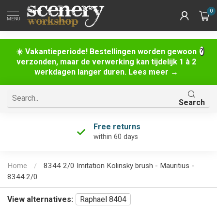
0
MENU
☀️ Vakantieperiode! Bestellingen worden gewoon
verzonden, maar de verwerking kan tijdelijk 1 à 2
werkdagen langer duren. Lees meer →
Search
Free returns
within 60 days
Home
/
8344 2/0 Imitation Kolinsky brush - Mauritius -
8344.2/0
View alternatives:
Raphael 8404