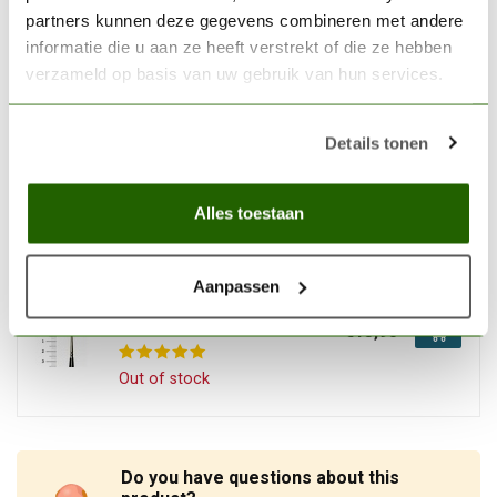
partners kunnen deze gegevens combineren met andere
In stock
informatie die u aan ze heeft verstrekt of die ze hebben
verzameld op basis van uw gebruik van hun services.
RAPHAEL
Raphael 8344 2 Imitation
Details tonen
Kolinsky brush - Mauritius -
€6,30
8344.2
Alles toestaan
Out of stock
Aanpassen
RAPHAEL
Raphael 8404 2/0 Kolinsky
Sable brush
€13,95
Out of stock
Do you have questions about this