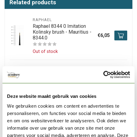
Related products
RAPHAEL
Raphael 8344 0 Imitation
Kolinsky brush - Mauritius -
€6,05
8344.0
Out of stock
RAPHAEL
Raphael 8344 1 Imitation
Kolinsky brush - Mauritius -
€6,15
8344.1
Deze website maakt gebruik van cookies
Out of stock
We gebruiken cookies om content en advertenties te
personaliseren, om functies voor social media te bieden
THE MASTERS
en om ons websiteverkeer te analyseren. Ook delen we
The Masters Brush cleaner
informatie over uw gebruik van onze site met onze
and preserver 1 / 4oz - 7.1gr
€4,49
partners voor social media, adverteren en analyse. Deze
- # 114BJ