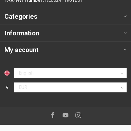
TAX/VAT Number:
NL862411981B01
Categories
Information
My account
Select language
€
Select currency
Follow us on:
Facebook
Youtube
Instagram