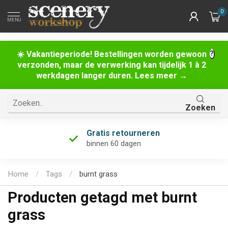
0
MENU
☀️ Vakantieperiode! Bestellingen worden gewoon
verzonden, maar de verwerking kan tijdelijk 1 à 2
werkdagen langer duren. Lees meer →
Zoeken
Gratis retourneren
binnen 60 dagen
Home
/
Tags
/
burnt grass
Producten getagd met burnt
grass