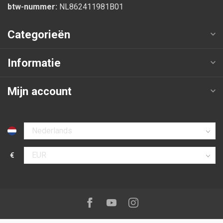
btw-nummer:
NL862411981B01
Categorieën
Informatie
Mijn account
Selecteer taal
€
Selecteer valuta
Volg ons op:
Facebook
Youtube
Instagram