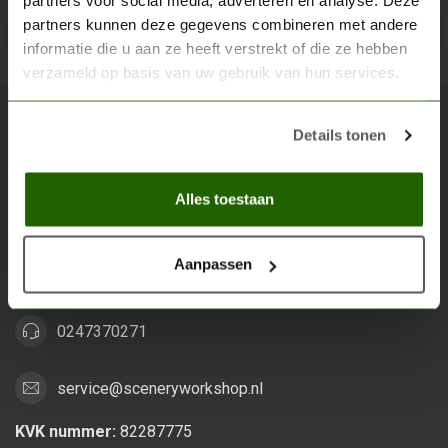
partners voor social media, adverteren en analyse. Deze
partners kunnen deze gegevens combineren met andere
Abon
informatie die u aan ze heeft verstrekt of die ze hebben
verzameld op basis van uw gebruik van hun services.
Details tonen
Scenery Workshop BV
Alles voor je miniature wargaming en scenery
Alles toestaan
Grootstalselaan 46
6533 KK Nijmegen
Aanpassen
Nederland
0247370271
service@sceneryworkshop.nl
KVK nummer:
82287775