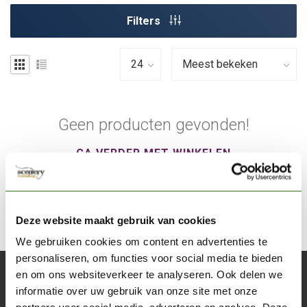
Filters
Geen producten gevonden!
GA VERDER MET WINKELEN
Deze website maakt gebruik van cookies
We gebruiken cookies om content en advertenties te
personaliseren, om functies voor social media te bieden
en om ons websiteverkeer te analyseren. Ook delen we
Abonneer je op onze nieuwsbrief
informatie over uw gebruik van onze site met onze
Blijf op de hoogte over onze laatste acties