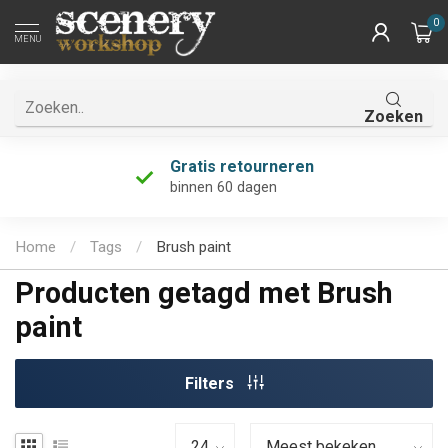
0
MENU
Zoeken
Gratis retourneren
binnen 60 dagen
Home
/
Tags
/
Brush paint
Producten getagd met Brush
paint
Filters