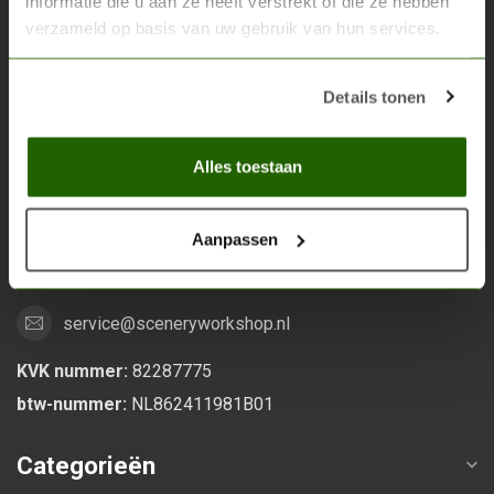
informatie die u aan ze heeft verstrekt of die ze hebben
verzameld op basis van uw gebruik van hun services.
Scenery Workshop BV
Alles voor je miniature wargaming en scenery
Details tonen
Grootstalselaan 46
Alles toestaan
6533 KK Nijmegen
Nederland
Aanpassen
0247370271
service@sceneryworkshop.nl
KVK nummer:
82287775
btw-nummer:
NL862411981B01
Categorieën