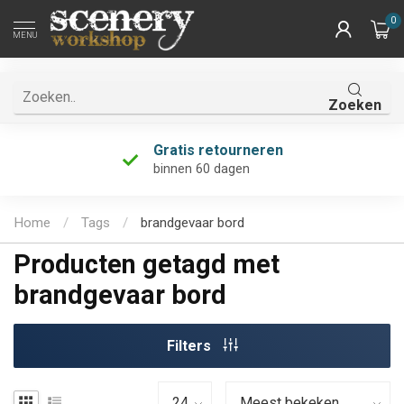
0
MENU
Zoeken
Gratis retourneren
binnen 60 dagen
Home
/
Tags
/
brandgevaar bord
Producten getagd met
brandgevaar bord
Filters