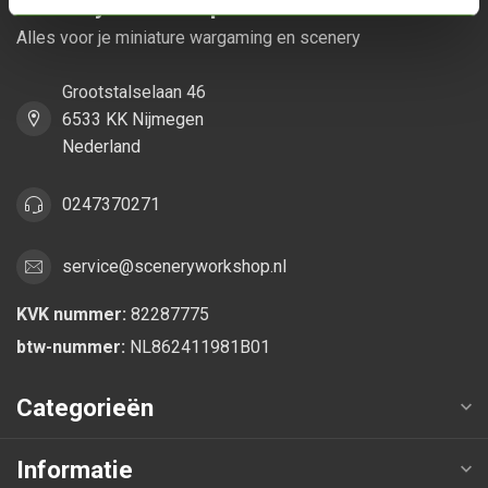
Scenery Workshop BV
Alles voor je miniature wargaming en scenery
Grootstalselaan 46
6533 KK Nijmegen
Nederland
0247370271
service@sceneryworkshop.nl
KVK nummer:
82287775
btw-nummer:
NL862411981B01
Categorieën
Informatie