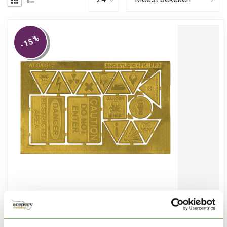
%
-15
ÄTZTECH
Industriële Waarschuwings Borden - Photo-Etch - AT-BA-
SI-2