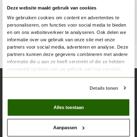
Deze website maakt gebruik van cookies
€2,98
€3,50
We gebruiken cookies om content en advertenties te
Op voorraad
personaliseren, om functies voor social media te bieden
en om ons websiteverkeer te analyseren. Ook delen we
Toe
informatie over uw gebruik van onze site met onze
partners voor social media, adverteren en analyse. Deze
partners kunnen deze gegevens combineren met andere
informatie die u aan ze heeft verstrekt of die ze hebben
verzameld op basis van uw gebruik van hun services.
Abonneer je op onze nieuwsbrief
Details tonen
Blijf op de hoogte over onze laatste acties
Abon
Alles toestaan
Aanpassen