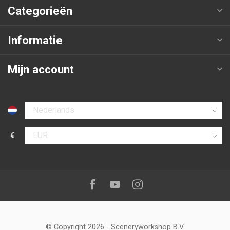
Categorieën
Informatie
Mijn account
Selecteer taal
€
Selecteer valuta
Volg ons op:
Facebook
Youtube
Instagram
© Copyright 2026
-
Sceneryworkshop B.V.