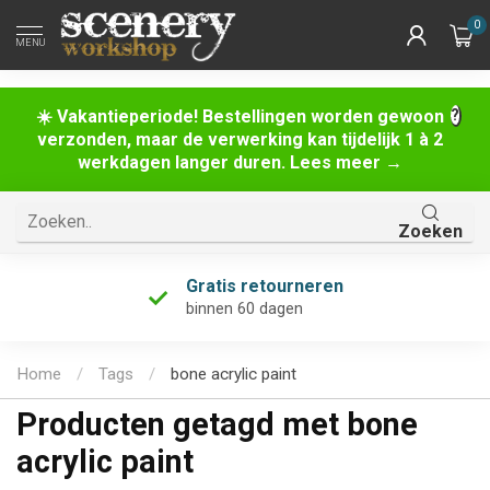
0
MENU
☀️ Vakantieperiode! Bestellingen worden gewoon
verzonden, maar de verwerking kan tijdelijk 1 à 2
werkdagen langer duren. Lees meer →
Zoeken
Gratis retourneren
binnen 60 dagen
Home
/
Tags
/
bone acrylic paint
Producten getagd met bone
acrylic paint