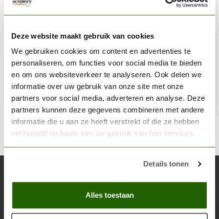
AK INTERACTIVE
Bones and Skeleton Wargame Color Set - 4 kleuren - 17ml
Deze website maakt gebruik van cookies
- AK1069
We gebruiken cookies om content en advertenties te
personaliseren, om functies voor social media te bieden
€11,00
en om ons websiteverkeer te analyseren. Ook delen we
Niet op voorraad
informatie over uw gebruik van onze site met onze
partners voor social media, adverteren en analyse. Deze
partners kunnen deze gegevens combineren met andere
informatie die u aan ze heeft verstrekt of die ze hebben
verzameld op basis van uw gebruik van hun services.
Details tonen
Abonneer je op onze nieuwsbrief
Blijf op de hoogte over onze laatste acties
Alles toestaan
Abon