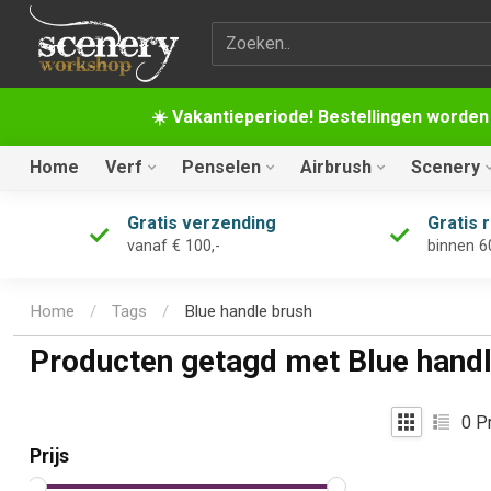
Zoekterm
☀️ Vakantieperiode! Bestellingen worden
Home
Verf
Penselen
Airbrush
Scenery
Gratis verzending
Gratis 
vanaf € 100,-
binnen 6
Home
/
Tags
/
Blue handle brush
Producten getagd met Blue handl
0
Pr
Prijs