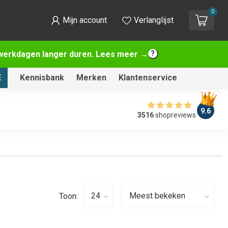
0
Mijn account
Verlanglijst
2 werkdagen langer duren. Lees meer →
E
Kennisbank
Merken
Klantenservice
9.6
3516
shopreviews
Toon: