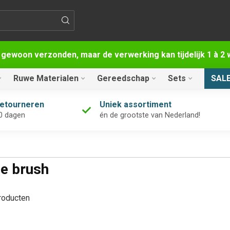
 gewoon verzonden, maar de verwerking kan tijdelijk 1 à 
Ruwe Materialen
Gereedschap
Sets
SAL
retourneren
Uniek assortiment
0 dagen
én de grootste van Nederland!
e brush
oducten