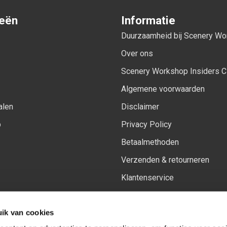
ieën
Informatie
Duurzaamheid bij Scenery W
Over ons
Scenery Workshop Insiders C
Algemene voorwaarden
alen
Disclaimer
p
Privacy Policy
Betaalmethoden
Verzenden & retourneren
Klantenservice
Sitemap
ik van cookies
Het vernieuwde Insiders spa