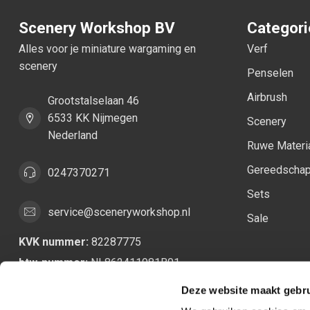
Scenery Workshop BV
Categor
Alles voor je miniature wargaming en
Verf
scenery
Penselen
Airbrush
Grootstalselaan 46
6533 KK Nijmegen
Scenery
Nederland
Ruwe Materi
Gereedscha
0247370271
Sets
service@sceneryworkshop.nl
Sale
KVK nummer:
82287775
btw-nummer:
NL862411981B01
Deze website maakt gebru