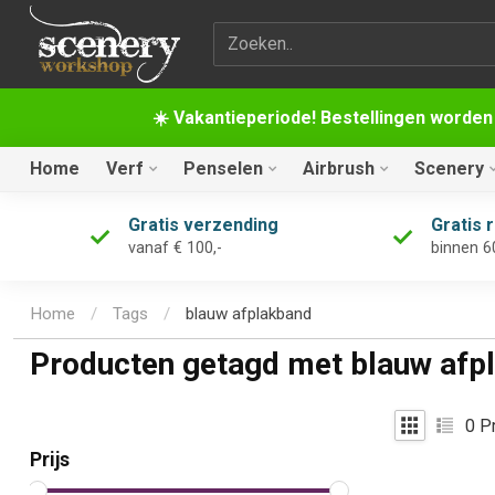
Zoekterm
☀️ Vakantieperiode! Bestellingen worden
Home
Verf
Penselen
Airbrush
Scenery
Gratis verzending
Gratis 
vanaf € 100,-
binnen 6
Home
/
Tags
/
blauw afplakband
Producten getagd met blauw afp
0
Pr
Prijs