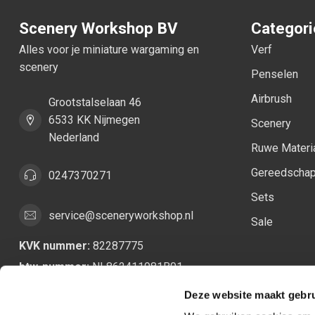
Scenery Workshop BV
Categor
Alles voor je miniature wargaming en
Verf
scenery
Penselen
Airbrush
Grootstalselaan 46
6533 KK Nijmegen
Scenery
Nederland
Ruwe Materi
Gereedscha
0247370271
Sets
service@sceneryworkshop.nl
Sale
KVK nummer:
82287775
btw-nummer:
NL862411981B01
Deze website maakt gebru