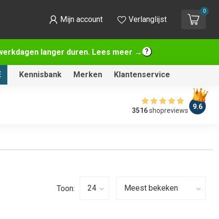
0
Mijn account
Verlanglijst
2 werkdagen langer duren. Lees meer →
E
Kennisbank
Merken
Klantenservice
9.6
3516
shopreviews
Toon: