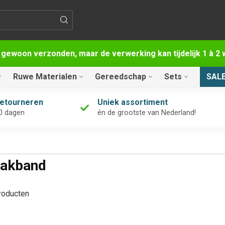
 gewoon verzonden, maar de verwerking kan tijdelijk 1 à 
Ruwe Materialen
Gereedschap
Sets
SAL
retourneren
Uniek assortiment
0 dagen
én de grootste van Nederland!
lakband
oducten