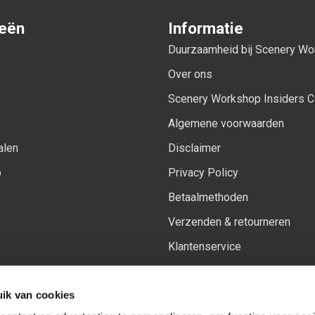
ieën
Informatie
Duurzaamheid bij Scenery W
Over ons
Scenery Workshop Insiders C
Algemene voorwaarden
alen
Disclaimer
p
Privacy Policy
Betaalmethoden
Verzenden & retourneren
Klantenservice
Sitemap
ik van cookies
Het vernieuwde Insiders spa