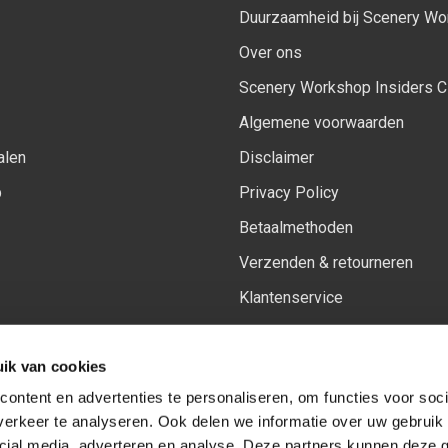
Duurzaamheid bij Scenery W
Over ons
Scenery Workshop Insiders C
Algemene voorwaarden
alen
Disclaimer
p
Privacy Policy
Betaalmethoden
Verzenden & retourneren
Klantenservice
Sitemap
ik van cookies
Het vernieuwde Insiders spa
ontent en advertenties te personaliseren, om functies voor soci
erkeer te analyseren. Ook delen we informatie over uw gebruik 
cial media, adverteren en analyse. Deze partners kunnen deze