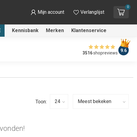
0
Mijn account
Verlanglijst
E
Kennisbank
Merken
Klantenservice
9.6
3516
shopreviews
Toon:
vonden!