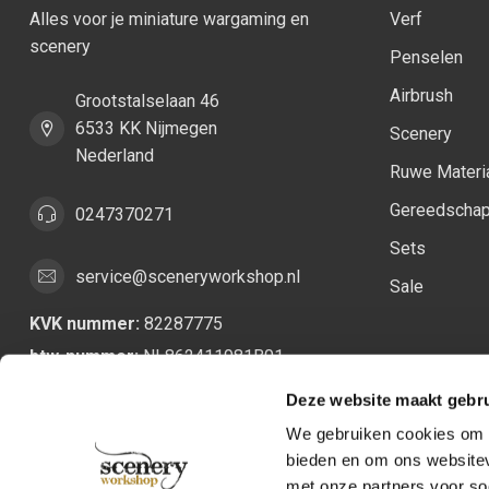
Alles voor je miniature wargaming en
Verf
scenery
Penselen
Airbrush
Grootstalselaan 46
6533 KK Nijmegen
Scenery
Nederland
Ruwe Materi
Gereedscha
0247370271
Sets
service@sceneryworkshop.nl
Sale
KVK nummer:
82287775
btw-nummer:
NL862411981B01
Deze website maakt gebru
We gebruiken cookies om c
bieden en om ons websitev
met onze partners voor so