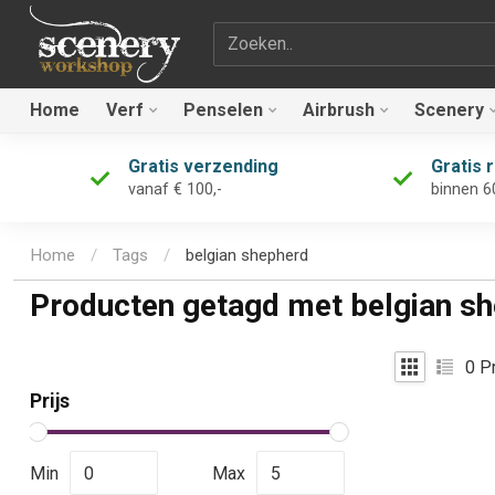
Zoekterm
Home
Verf
Penselen
Airbrush
Scenery
Gratis verzending
Gratis 
vanaf € 100,-
binnen 6
Home
/
Tags
/
belgian shepherd
Producten getagd met belgian s
0
Pr
Prijs
Min
Max