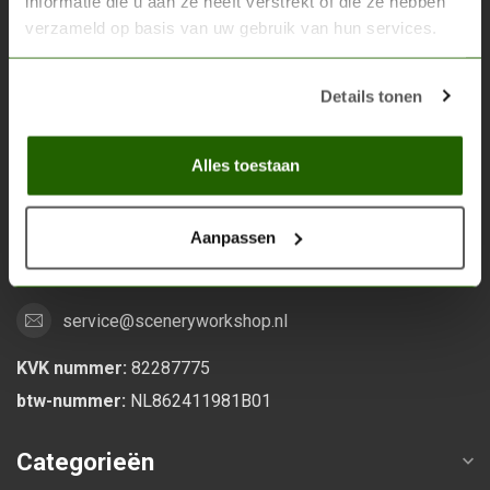
informatie die u aan ze heeft verstrekt of die ze hebben
verzameld op basis van uw gebruik van hun services.
Scenery Workshop BV
Alles voor je miniature wargaming en scenery
Details tonen
Grootstalselaan 46
Alles toestaan
6533 KK Nijmegen
Nederland
Aanpassen
0247370271
service@sceneryworkshop.nl
KVK nummer:
82287775
btw-nummer:
NL862411981B01
Categorieën