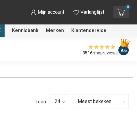
0
Mijn account
Verlanglijst
E
Kennisbank
Merken
Klantenservice
9.6
3516
shopreviews
Toon: