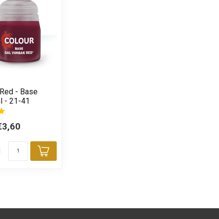
 Red - Base
l - 21-41
€3,60
d
Toevoegen aan winkelwagen