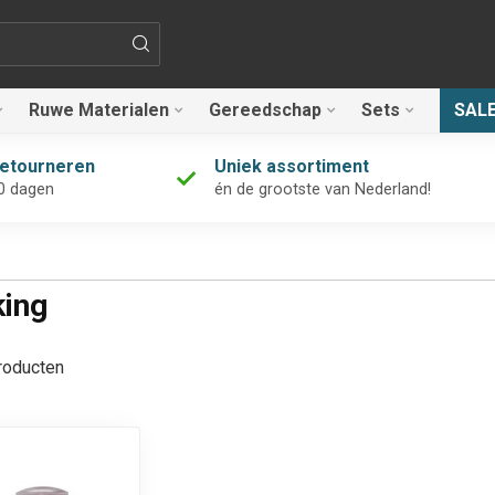
Ruwe Materialen
Gereedschap
Sets
SAL
retourneren
Uniek assortiment
0 dagen
én de grootste van Nederland!
king
oducten