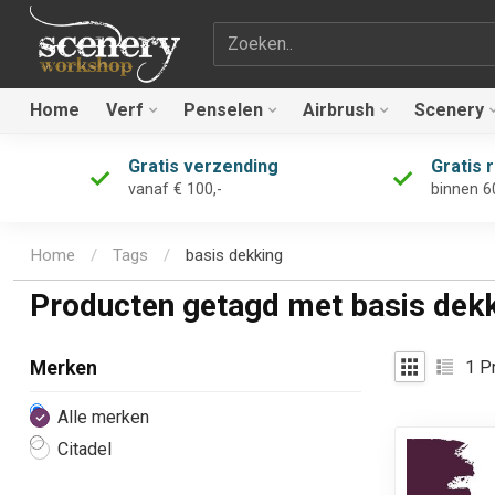
Zoekterm
Home
Verf
Penselen
Airbrush
Scenery
Gratis verzending
Gratis 
vanaf € 100,-
binnen 6
Home
/
Tags
/
basis dekking
Producten getagd met basis dek
1
Pr
Merken
Alle merken
Citadel