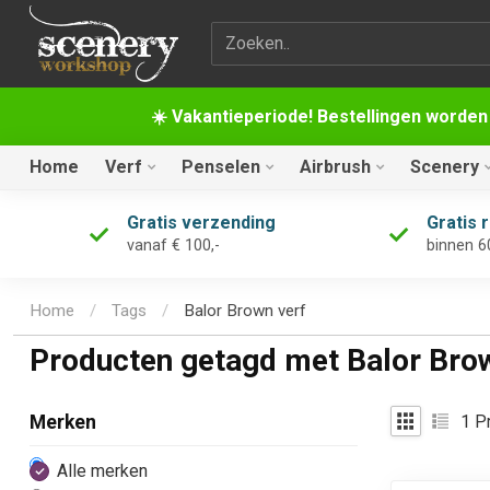
Zoekterm
☀️ Vakantieperiode! Bestellingen worden
Home
Verf
Penselen
Airbrush
Scenery
Gratis verzending
Gratis 
vanaf € 100,-
binnen 6
Home
/
Tags
/
Balor Brown verf
Producten getagd met Balor Bro
1
Pr
Merken
Alle merken