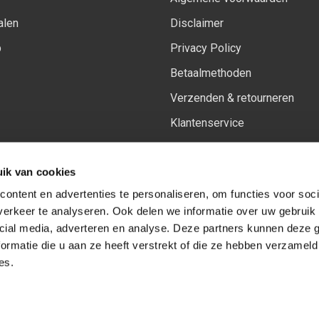
alen
Disclaimer
p
Privacy Policy
Betaalmethoden
Verzenden & retourneren
Klantenservice
Sitemap
ik van cookies
Het vernieuwde Insiders spa
ontent en advertenties te personaliseren, om functies voor soci
erkeer te analyseren. Ook delen we informatie over uw gebruik 
cial media, adverteren en analyse. Deze partners kunnen deze
Volg ons op:
Facebook
Youtube
Instagram
ormatie die u aan ze heeft verstrekt of die ze hebben verzameld
es.
© Copyright 2026
-
Sceneryworkshop B.V.