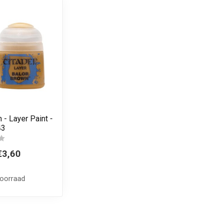
 - Layer Paint -
43
€3,60
voorraad