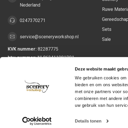
Nederland
Ruwe Materi
Gereedscha
0247370271
Sets
service@sceneryworkshop.nl
Sale
KVK nummer:
82287775
btw-nummer:
NL862411981B01
Deze website maakt gebru
We gebruiken cookies om c
bieden en om ons websitev
met onze partners voor so
combineren met andere inf
uw gebruik van hun servic
Details tonen