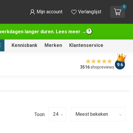
0
Mijn account
Verlanglijst
2 werkdagen langer duren. Lees meer →
E
Kennisbank
Merken
Klantenservice
9.6
3516
shopreviews
Toon: