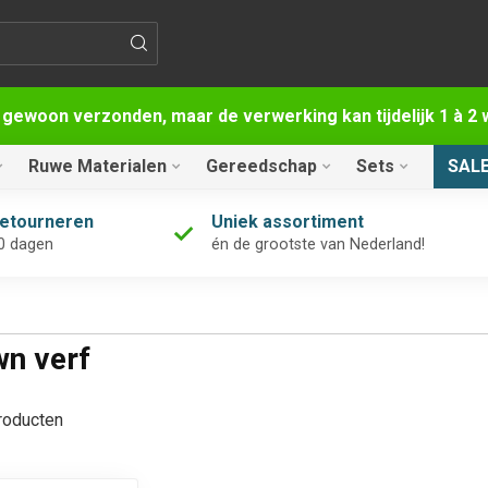
 gewoon verzonden, maar de verwerking kan tijdelijk 1 à 
Ruwe Materialen
Gereedschap
Sets
SAL
retourneren
Uniek assortiment
0 dagen
én de grootste van Nederland!
wn verf
oducten