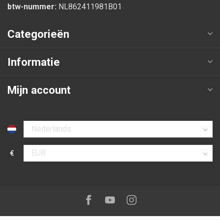
btw-nummer:
NL862411981B01
Categorieën
Informatie
Mijn account
Selecteer taal
€
Selecteer valuta
Volg ons op:
Facebook
Youtube
Instagram