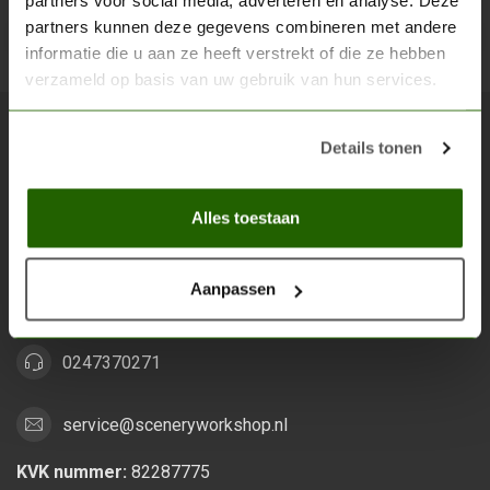
partners voor social media, adverteren en analyse. Deze
partners kunnen deze gegevens combineren met andere
Abon
informatie die u aan ze heeft verstrekt of die ze hebben
verzameld op basis van uw gebruik van hun services.
Details tonen
Scenery Workshop BV
Alles voor je miniature wargaming en scenery
Alles toestaan
Grootstalselaan 46
6533 KK Nijmegen
Aanpassen
Nederland
0247370271
service@sceneryworkshop.nl
KVK nummer:
82287775