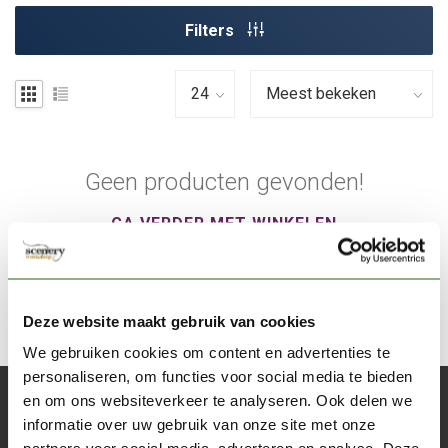
Filters
Geen producten gevonden!
GA VERDER MET WINKELEN
Deze website maakt gebruik van cookies
We gebruiken cookies om content en advertenties te
personaliseren, om functies voor social media te bieden
en om ons websiteverkeer te analyseren. Ook delen we
Abonneer je op onze nieuwsbrief
informatie over uw gebruik van onze site met onze
Blijf op de hoogte over onze laatste acties