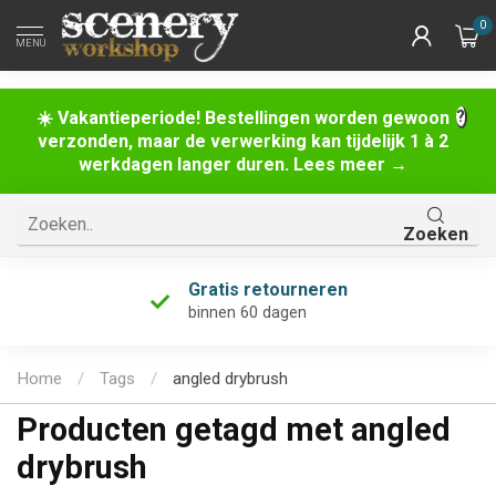
0
MENU
☀️ Vakantieperiode! Bestellingen worden gewoon
verzonden, maar de verwerking kan tijdelijk 1 à 2
werkdagen langer duren. Lees meer →
Zoeken
Gratis retourneren
binnen 60 dagen
Home
/
Tags
/
angled drybrush
Producten getagd met angled
drybrush