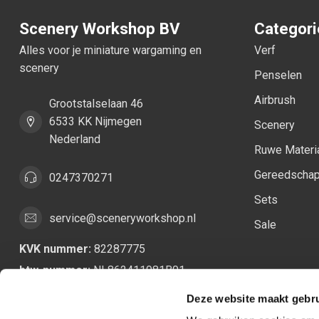
Scenery Workshop BV
Categor
Alles voor je miniature wargaming en
Verf
scenery
Penselen
Airbrush
Grootstalselaan 46
6533 KK Nijmegen
Scenery
Nederland
Ruwe Materi
Gereedscha
0247370271
Sets
service@sceneryworkshop.nl
Sale
KVK nummer:
82287775
btw-nummer:
NL862411981B01
Deze website maakt gebru