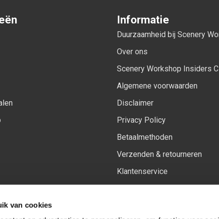
ieën
Informatie
Duurzaamheid bij Scenery W
Over ons
Scenery Workshop Insiders C
Algemene voorwaarden
alen
Disclaimer
p
Privacy Policy
Betaalmethoden
Verzenden & retourneren
Klantenservice
Sitemap
ik van cookies
Het vernieuwde Insiders spa