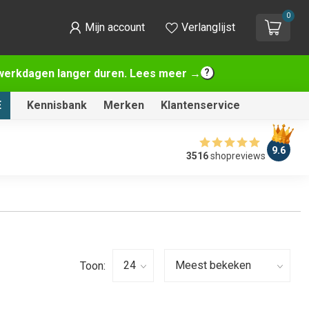
0
Mijn account
Verlanglijst
2 werkdagen langer duren. Lees meer →
E
Kennisbank
Merken
Klantenservice
9.6
3516
shopreviews
Toon: