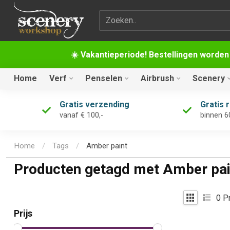
Zoekterm
☀️ Vakantieperiode! Bestellingen worden
Home
Verf
Penselen
Airbrush
Scenery
Gratis verzending
Gratis 
vanaf € 100,-
binnen 6
Home
/
Tags
/
Amber paint
Producten getagd met Amber pai
0
Pr
Prijs