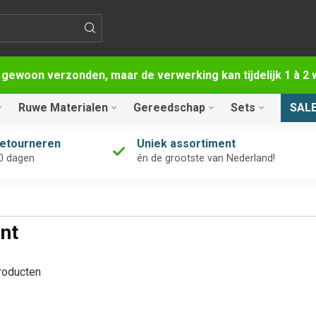
 gewoon verzonden, maar de verwerking kan tijdelijk 1 à 
Ruwe Materialen
Gereedschap
Sets
SAL
retourneren
Uniek assortiment
0 dagen
én de grootste van Nederland!
nt
oducten