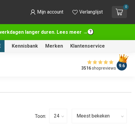
0
Mijn account
Verlanglijst
2 werkdagen langer duren. Lees meer →
E
Kennisbank
Merken
Klantenservice
9.6
3516
shopreviews
Toon: