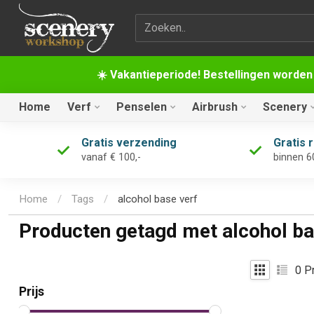
Zoekterm
☀️ Vakantieperiode! Bestellingen worden
Home
Verf
Penselen
Airbrush
Scenery
Gratis verzending
Gratis 
vanaf € 100,-
binnen 6
Home
/
Tags
/
alcohol base verf
Producten getagd met alcohol ba
0
Pr
Prijs