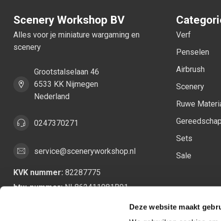
Scenery Workshop BV
Categor
Alles voor je miniature wargaming en
Verf
scenery
Penselen
Airbrush
Grootstalselaan 46
6533 KK Nijmegen
Scenery
Nederland
Ruwe Materi
Gereedscha
0247370271
Sets
service@sceneryworkshop.nl
Sale
KVK nummer:
82287775
btw-nummer:
NL862411981B01
Deze website maakt gebru