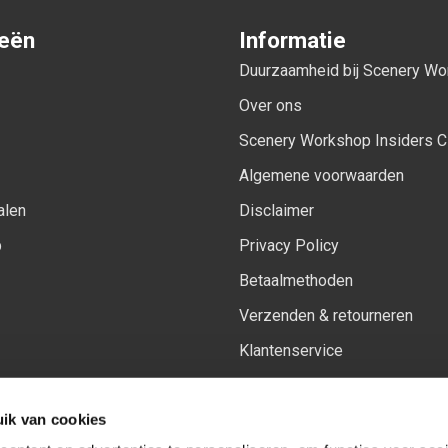
ieën
Informatie
Duurzaamheid bij Scenery W
Over ons
Scenery Workshop Insiders C
Algemene voorwaarden
alen
Disclaimer
p
Privacy Policy
Betaalmethoden
Verzenden & retourneren
Klantenservice
Sitemap
ik van cookies
Het vernieuwde Insiders spa