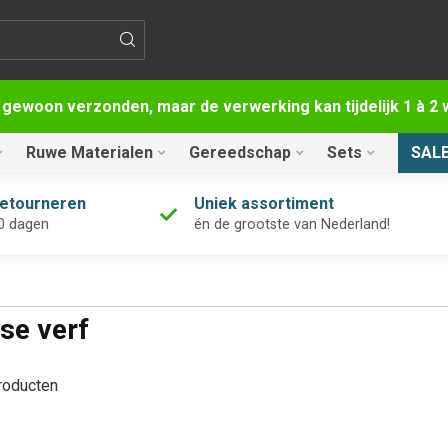
 gewoon verzonden, maar de verwerking kan tijdelijk 1 à 
Ruwe Materialen
Gereedschap
Sets
SAL
retourneren
Uniek assortiment
0 dagen
én de grootste van Nederland!
se verf
oducten