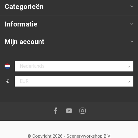
Categorieën
Informatie
Mijn account
Selecteer taal
€
Selecteer valuta
Volg ons op:
Facebook
Youtube
Instagram
© Copyright 2026
-
Sceneryworkshop B.V.