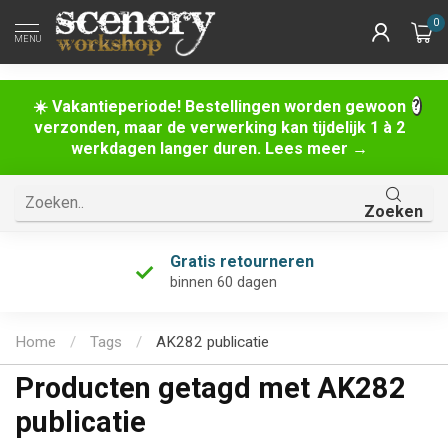
0
MENU
☀️ Vakantieperiode! Bestellingen worden gewoon
verzonden, maar de verwerking kan tijdelijk 1 à 2
werkdagen langer duren. Lees meer →
Zoeken
Gratis retourneren
binnen 60 dagen
Home
/
Tags
/
AK282 publicatie
Producten getagd met AK282
publicatie