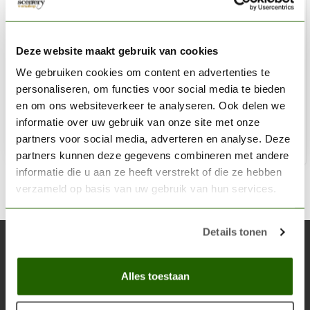
AK INTERACTIVE
Civil Vehicles Scale Modelling F.A.Q. - English - 360pag -
Deze website maakt gebruik van cookies
AK282
We gebruiken cookies om content en advertenties te
personaliseren, om functies voor social media te bieden
€59,90
en om ons websiteverkeer te analyseren. Ook delen we
Niet op voorraad
informatie over uw gebruik van onze site met onze
partners voor social media, adverteren en analyse. Deze
partners kunnen deze gegevens combineren met andere
informatie die u aan ze heeft verstrekt of die ze hebben
verzameld op basis van uw gebruik van hun services.
Details tonen
Abonneer je op onze nieuwsbrief
Blijf op de hoogte over onze laatste acties
Alles toestaan
Abon