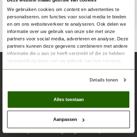
Op voorraad
We gebruiken cookies om content en advertenties te
personaliseren, om functies voor social media te bieden
Toe
en om ons websiteverkeer te analyseren. Ook delen we
informatie over uw gebruik van onze site met onze
partners voor social media, adverteren en analyse. Deze
partners kunnen deze gegevens combineren met andere
informatie die u aan ze heeft verstrekt of die ze hebben
verzameld op basis van uw gebruik van hun services.
Abonneer je op onze nieuwsbrief
Blijf op de hoogte over onze laatste acties
Details tonen
Abon
Alles toestaan
Aanpassen
Scenery Workshop BV
Alles voor je miniature wargaming en scenery