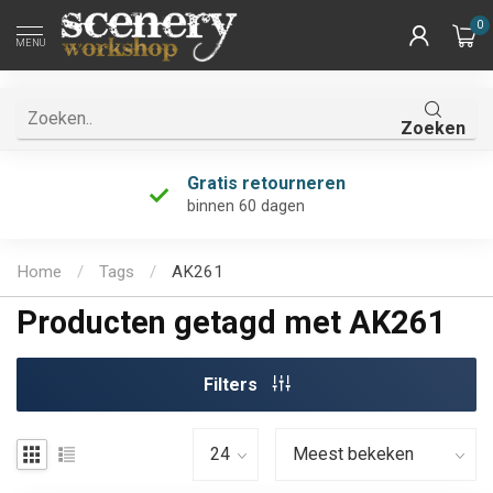
0
MENU
Zoeken
Gratis retourneren
binnen 60 dagen
Home
/
Tags
/
AK261
Producten getagd met AK261
Filters