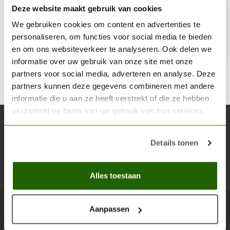
Deze website maakt gebruik van cookies
€7,95
Op voorraad
We gebruiken cookies om content en advertenties te
personaliseren, om functies voor social media te bieden
en om ons websiteverkeer te analyseren. Ook delen we
Toe
informatie over uw gebruik van onze site met onze
partners voor social media, adverteren en analyse. Deze
partners kunnen deze gegevens combineren met andere
informatie die u aan ze heeft verstrekt of die ze hebben
verzameld op basis van uw gebruik van hun services.
Abonneer je op onze nieuwsbrief
Blijf op de hoogte over onze laatste acties
Details tonen
Abon
Alles toestaan
Aanpassen
Scenery Workshop BV