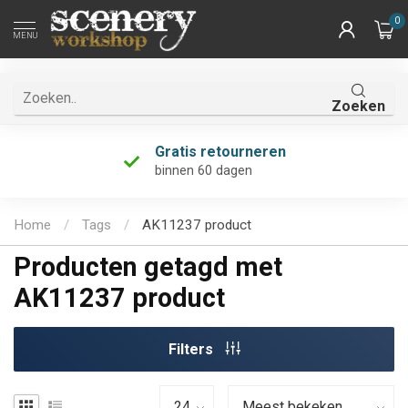
0
MENU
Zoeken
Gratis retourneren
binnen 60 dagen
Home
/
Tags
/
AK11237 product
Producten getagd met
AK11237 product
Filters