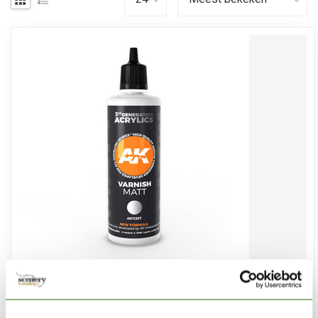
AK INTERACTIVE
Matt Varnish 3rd generation - 100ml - AK11237